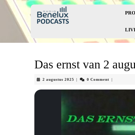
Skip
to
PRO
content
Skip
to
LIV
content
Das ernst van 2 augu
2
2 augustus 2025
0 Comment
|
|
augustus
2025