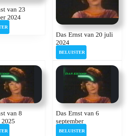
st van 23
Das
er 2024
Ernst
BELUISTER
TER
van
Das Ernst van 20 juli
23
Das
2024
november
Ernst
BELUISTER
BELUISTER
2024
van
20
juli
2024
st van 8
Das Ernst van 6
Das
Das
i 2025
september
Ernst
Ernst
BELUISTER
BELUISTER
TER
BELUISTER