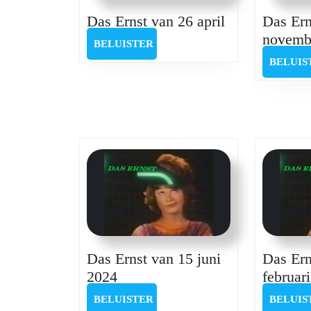
Das
Das Ernst van 26 april
Das Ern
Ernst
novemb
BELUISTER
BELUISTER
van
BELUIS
26
april
Das Ernst van 15 juni
Das Ern
Das
2024
februar
Ernst
BELUISTER
BELUISTER
BELUIS