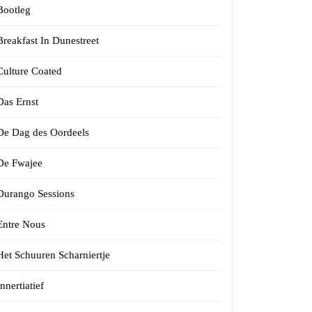
Bootleg
Breakfast In Dunestreet
Culture Coated
Das Ernst
De Dag des Oordeels
De Fwajee
Durango Sessions
Entre Nous
Het Schuuren Scharniertje
Innertiatief