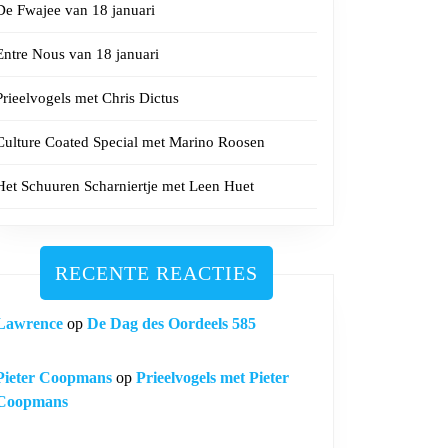
De Fwajee van 18 januari
Entre Nous van 18 januari
Prieelvogels met Chris Dictus
Culture Coated Special met Marino Roosen
Het Schuuren Scharniertje met Leen Huet
RECENTE REACTIES
Lawrence
op
De Dag des Oordeels 585
Pieter Coopmans
op
Prieelvogels met Pieter
Coopmans