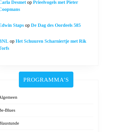
Carla Desmet
op
Prieelvogels met Pieter
Coopmans
Edwin Staps
op
De Dag des Oordeels 585
BNL
op
Het Schuuren Scharniertje met Rik
Torfs
PROGRAMMA'S
Algemeen
Be-Blues
Blaustunde