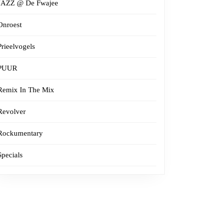
JAZZ @ De Fwajee
Onroest
Prieelvogels
PUUR
Remix In The Mix
Revolver
Rockumentary
Specials