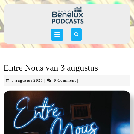
Skip
to
content
Skip
to
Open
content
Button
Entre Nous van 3 augustus
3
3 augustus 2025
0 Comment
|
|
augustus
2025