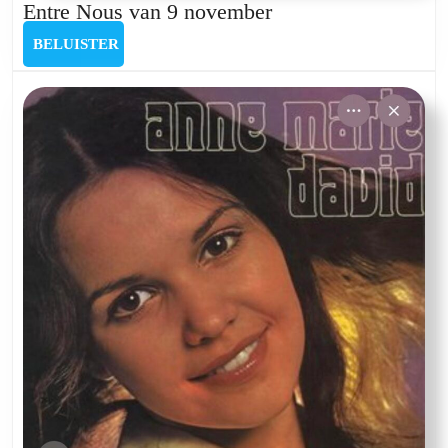
Entre
Entre Nous van 9 november
Nous
BELUISTER
BELUISTER
van
9
november