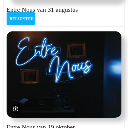
Entre
Entre Nous van 31 augustus
Nous
BELUISTER
BELUISTER
van
31
augustus
Entre
Entre Nous van 19 oktober