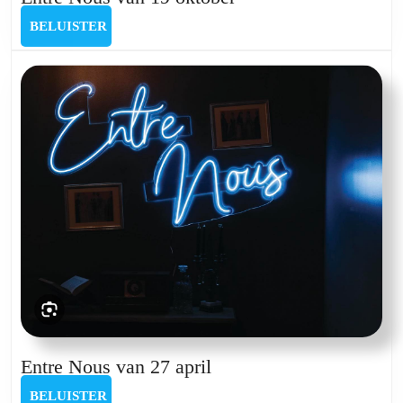
Nous
BELUISTER
BELUISTER
van
19
oktober
Entre
Entre Nous van 27 april
Nous
BELUISTER
BELUISTER