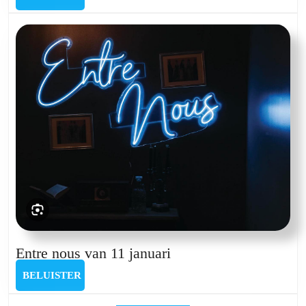
van
27
april
Entre
Entre nous van 11 januari
nous
BELUISTER
BELUISTER
van
11