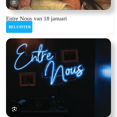
Entre
Entre Nous van 18 januari
Nous
BELUISTER
BELUISTER
van
18
januari