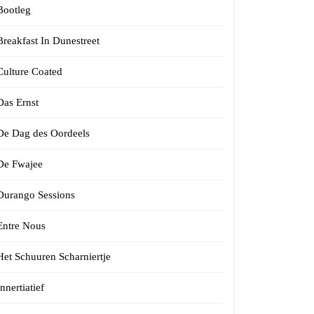
Bootleg
Breakfast In Dunestreet
Culture Coated
Das Ernst
De Dag des Oordeels
De Fwajee
Durango Sessions
Entre Nous
Het Schuuren Scharniertje
Innertiatief