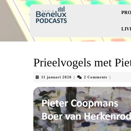
Skip
to
PRO
content
Skip
to
LIV
content
Prieelvogels met Pi
11
11 januari 2026
2 Comments
|
|
januari
2026