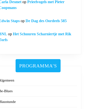
Carla Desmet
op
Prieelvogels met Pieter
Coopmans
Edwin Staps
op
De Dag des Oordeels 585
BNL
op
Het Schuuren Scharniertje met Rik
Torfs
PROGRAMMA'S
Algemeen
Be-Blues
Blaustunde