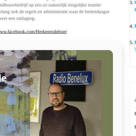
andbouwbedrijf op een zo natuurlijk mogelijke manier
 belang ook de regels en administratie waar de hedendaagse
eer een uitdaging.
/www.facebook.com/Herkenrodeboer