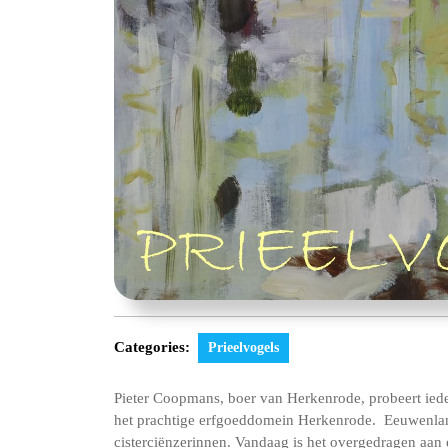
Categories:
Prieelvogels
Pieter Coopmans, boer van Herkenrode, probeert iede
het prachtige erfgoeddomein Herkenrode. Eeuwenla
cisterciënzerinnen. Vandaag is het overgedragen aan 