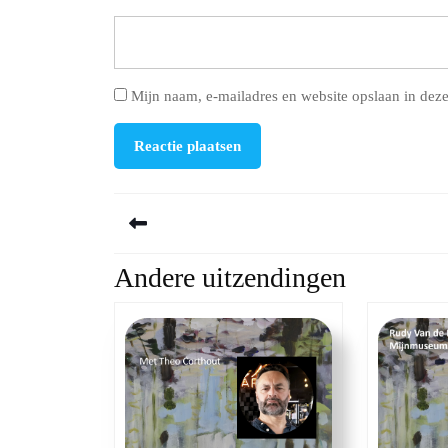
Mijn naam, e-mailadres en website opslaan in deze
Berichtnavigatie
Andere uitzendingen
Previous
post: