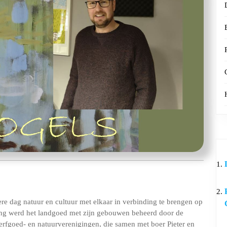
re dag natuur en cultuur met elkaar in verbinding te brengen op
ng werd het landgoed met zijn gebouwen beheerd door de
erfgoed- en natuurverenigingen, die samen met boer Pieter en