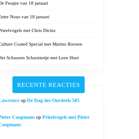
De Fwajee van 18 januari
Entre Nous van 18 januari
Prieelvogels met Chris Dictus
Culture Coated Special met Marino Roosen
Het Schuuren Scharniertje met Leen Huet
RECENTE REACTIES
Lawrence
op
De Dag des Oordeels 585
Pieter Coopmans
op
Prieelvogels met Pieter
Coopmans