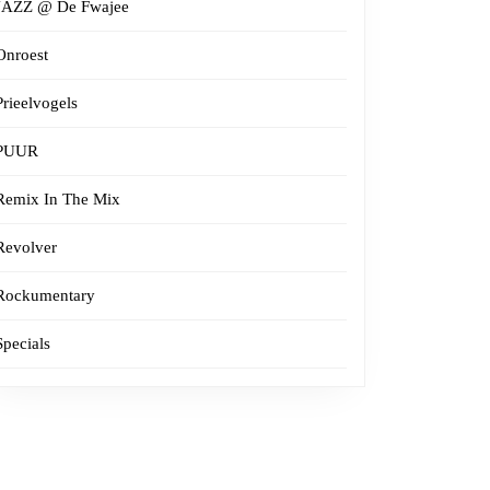
JAZZ @ De Fwajee
Onroest
Prieelvogels
PUUR
Remix In The Mix
Revolver
Rockumentary
Specials