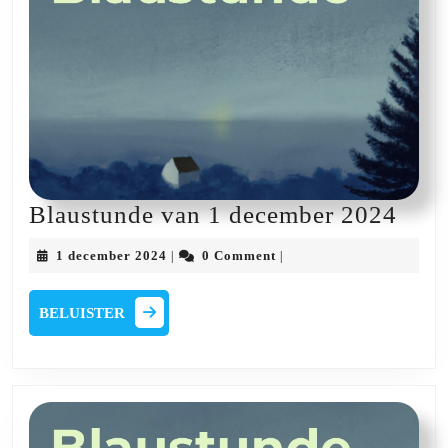
Blau
Blaustunde van 1 december 2024
van
1
1 december 2024
0 Comment
|
|
1
december
2024
dec
BELUISTER
BELUISTER
202