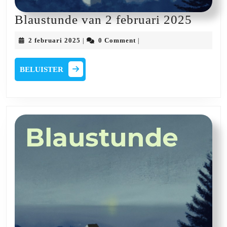
Blaus
Blaustunde van 2 februari 2025
van
2
2 februari 2025
0 Comment
|
|
2
februari
2025
februa
BELUISTER
BELUISTER
2025