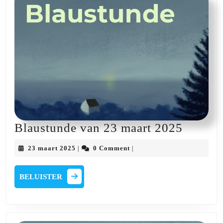
Blaust
Blaustunde van 23 maart 2025
van
23
23 maart 2025
0 Comment
|
|
23
maart
2025
maart
BELUISTER
BELUISTER
2025