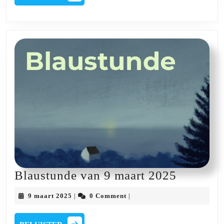
2025
Blaustu
Blaustunde van 9 maart 2025
van
9
9 maart 2025
0 Comment
|
|
9
maart
2025
maart
BELUISTER