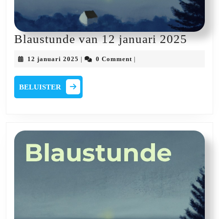
Blaus
Blaustunde van 12 januari 2025
van
12
12 januari 2025
0 Comment
|
|
12
januari
2025
januar
BELUISTER
BELUISTER
2025