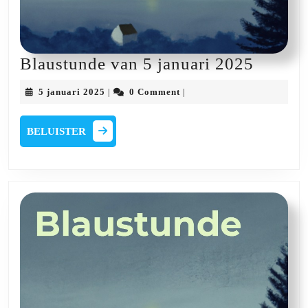
Blaust
Blaustunde van 5 januari 2025
van
5
5 januari 2025
0 Comment
|
|
5
januari
2025
januari
BELUISTER
BELUISTER
2025