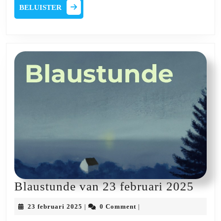
maart
BELUISTER
BELUISTER
2025
Blau
Blaustunde van 23 februari 2025
van
23
23 februari 2025
0 Comment
|
|
23
februari