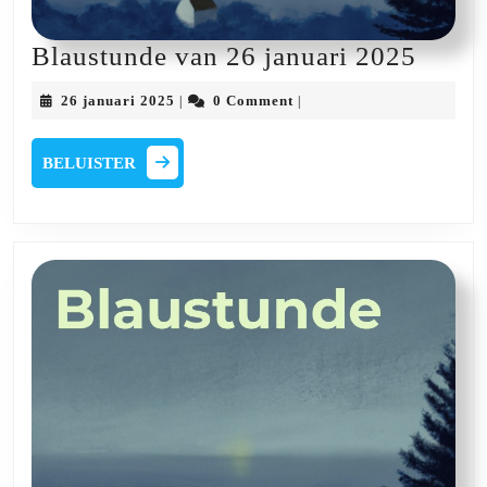
Blaus
Blaustunde van 26 januari 2025
van
26
26 januari 2025
0 Comment
|
|
26
januari
2025
januar
BELUISTER
BELUISTER
2025