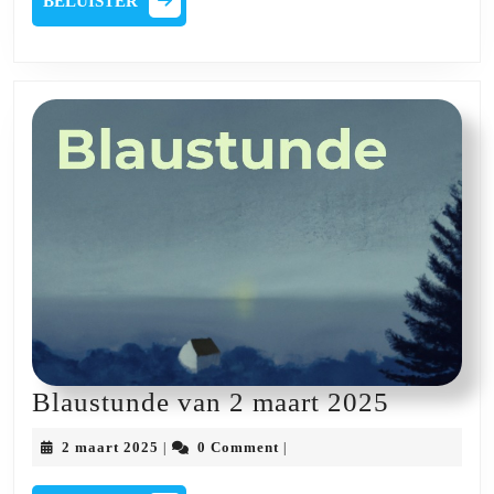
BELUISTER
2025
Blaustu
Blaustunde van 2 maart 2025
van
2
2 maart 2025
0 Comment
|
|
2
maart
2025