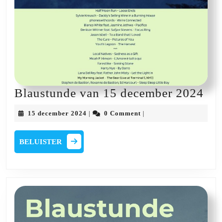
Bla
Blaustunde van 15 december 2024
va
15
15 december 2024
0 Comment
|
|
15
december
2024
de
BELUISTER
BELUISTER
20