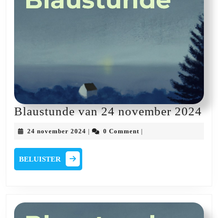
Bl
Blaustunde van 24 november 2024
va
24
24 november 2024
0 Comment
|
|
24
november
2024
no
BELUISTER
BELUISTER
20