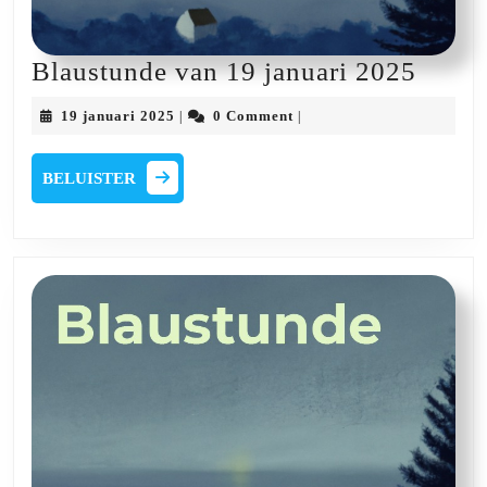
Blaus
Blaustunde van 19 januari 2025
van
19
19 januari 2025
0 Comment
|
|
19
januari
2025
januar
BELUISTER
BELUISTER
2025