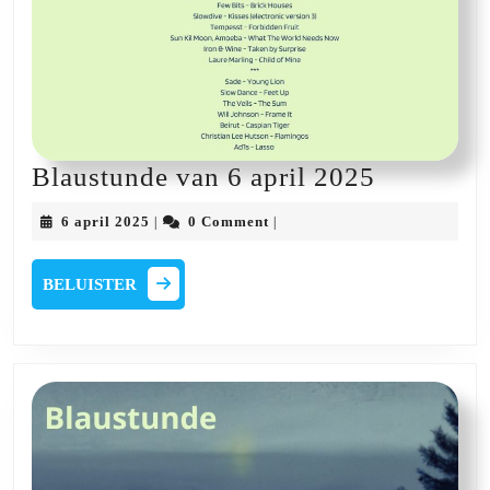
Blaustun
Blaustunde van 6 april 2025
van
6
6 april 2025
0 Comment
|
|
6
april
2025
april
BELUISTER
BELUISTER
2025