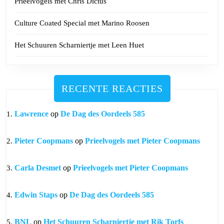
Prieelvogels met Chris Dictus
Culture Coated Special met Marino Roosen
Het Schuuren Scharniertje met Leen Huet
RECENTE REACTIES
Lawrence
op
De Dag des Oordeels 585
Pieter Coopmans
op
Prieelvogels met Pieter Coopmans
Carla Desmet
op
Prieelvogels met Pieter Coopmans
Edwin Staps
op
De Dag des Oordeels 585
BNL
op
Het Schuuren Scharniertje met Rik Torfs