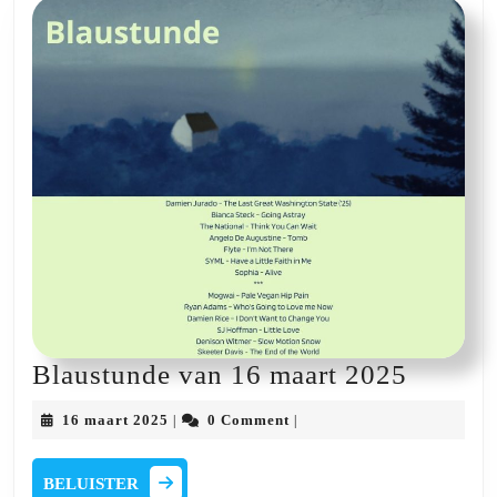
Blaust
Blaustunde van 16 maart 2025
van
16
16 maart 2025
0 Comment
|
|
16
maart
2025
maart
BELUISTER
BELUISTER