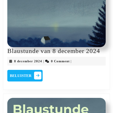
Blau
Blaustunde van 8 december 2024
van
8
8 december 2024
0 Comment
|
|
8
december
2024
dec
BELUISTER
BELUISTER
202