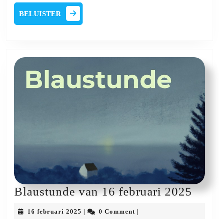
2025
febru
BELUISTER
BELUISTER
2025
Blau
Blaustunde van 16 februari 2025
van
16
16 februari 2025
0 Comment
|
|