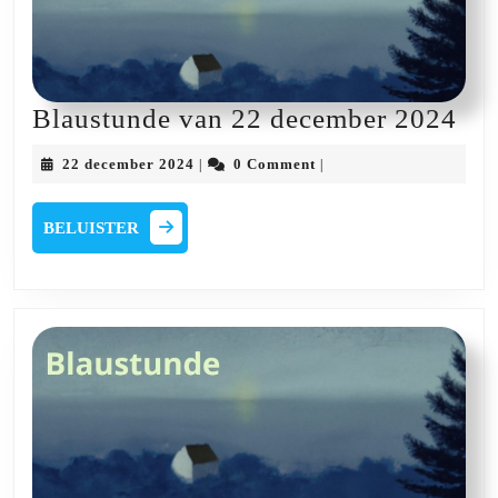
Bla
Blaustunde van 22 december 2024
va
22
22 december 2024
0 Comment
|
|
22
december
2024
de
BELUISTER
BELUISTER
20