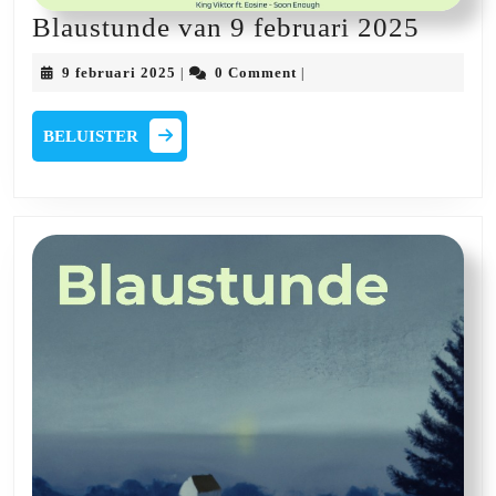
Blaus
Blaustunde van 9 februari 2025
van
9
9 februari 2025
0 Comment
|
|
9
februari
2025
februa
BELUISTER
BELUISTER
2025