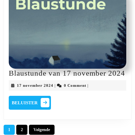
Bl
Blaustunde van 17 november 2024
va
17
17 november 2024
0 Comment
|
|
17
november
2024
no
BELUISTER
BELUISTER
20
Berichten
1
2
Volgende