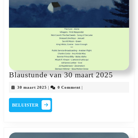
Blaust
Blaustunde van 30 maart 2025
van
30
30 maart 2025
0 Comment
|
|
30
maart
2025
maart
BELUISTER
BELUISTER
2025