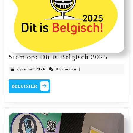
Stem
Stem op: Dit is Belgisch 2025
op:
2
2 januari 2026
0 Comment
|
|
Dit
januari
2026
is
BELUISTER
BELUISTER
Belgisc
2025