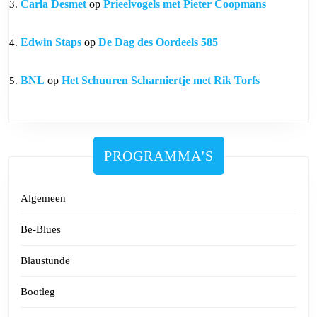
Carla Desmet
op
Prieelvogels met Pieter Coopmans
Edwin Staps
op
De Dag des Oordeels 585
BNL
op
Het Schuuren Scharniertje met Rik Torfs
PROGRAMMA'S
Algemeen
Be-Blues
Blaustunde
Bootleg