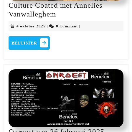
Culture Coated met Annelies
Culture
Vanwalleghem
Coated
4
4 oktober 2025
0 Comment
|
|
met
oktober
2025
Annelies
BELUISTER
BELUISTER
Vanwalleghem
Onroest
Onroest van 26 februari 2025