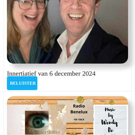
Innertiatief
Innertiatief van 6 december 2024
van
BELUISTER
BELUISTER
6
december
2024