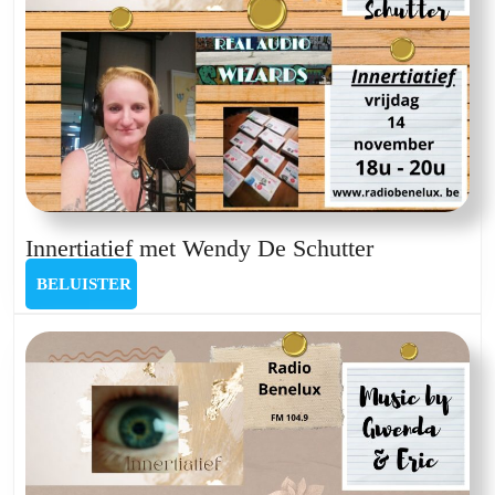
Innertiatief
Innertiatief met Wendy De Schutter
met
BELUISTER
BELUISTER
Wendy
De
Schutter