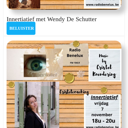
Innertiatief
Innertiatief met Wendy De Schutter
met
BELUISTER
BELUISTER
Wendy
De
Schutter