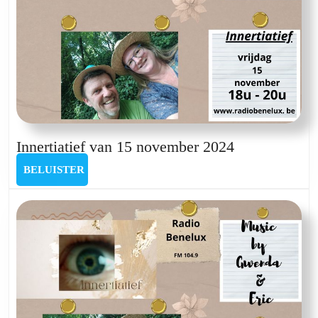
Innertiatief
Innertiatief van 15 november 2024
van
BELUISTER
BELUISTER
15
november
2024