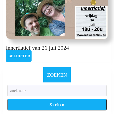
Innertiatief
Innertiatief van 26 juli 2024
van
BELUISTER
BELUISTER
26
juli
2024
ZOEKEN
Zoeken