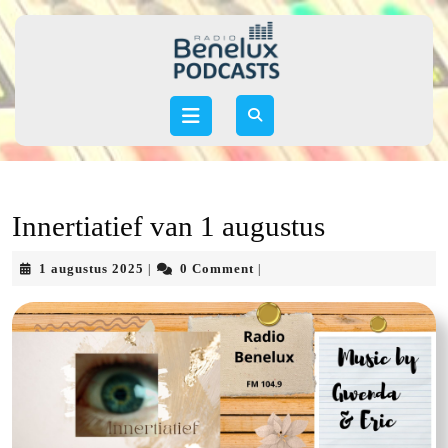
Skip
to
content
Skip
to
Open
content
Button
Innertiatief van 1 augustus
1
1 augustus 2025
0 Comment
|
|
augustus
2025