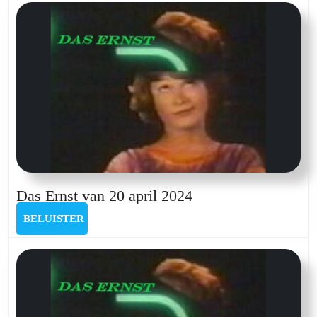
Das
Das Ernst van 20 april 2024
Ernst
BELUISTER
BELUISTER
van
20
april
2024