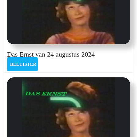
Das
Das Ernst van 24 augustus 2024
Ernst
BELUISTER
BELUISTER
van
24
augustus
2024