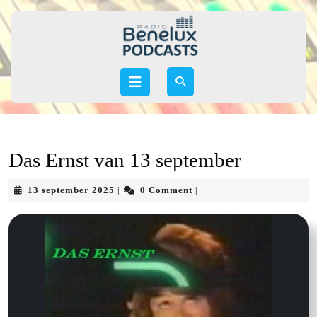
Skip
to
content
Skip
to
Open
content
Button
Das Ernst van 13 september
13
13 september 2025
0 Comment
|
|
september
2025