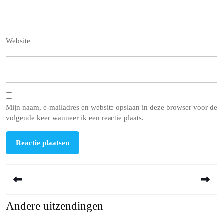
Website
Mijn naam, e-mailadres en website opslaan in deze browser voor de
volgende keer wanneer ik een reactie plaats.
Berichtnavigatie
Andere uitzendingen
Previous
Next
post:
post: