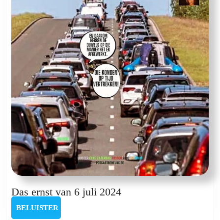
2025
Das
Das ernst van 6 juli 2024
ernst
BELUISTER
BELUISTER
van