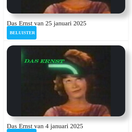
Das
Das Ernst van 25 januari 2025
Ernst
BELUISTER
BELUISTER
van
25
januari
2025
Das
Das Ernst van 4 januari 2025