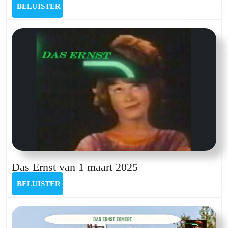
Ernst
BELUISTER
BELUISTER
van
4
januari
2025
Das
Das Ernst van 1 maart 2025
Ernst
BELUISTER
BELUISTER
van
1
maart