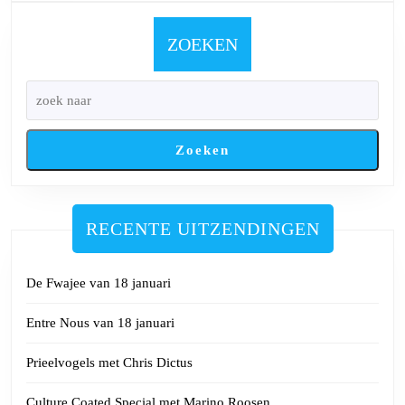
6
juli
ZOEKEN
2024
Zoeken
RECENTE UITZENDINGEN
De Fwajee van 18 januari
Entre Nous van 18 januari
Prieelvogels met Chris Dictus
Culture Coated Special met Marino Roosen