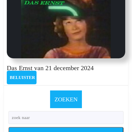
2024
Das
Das Ernst van 21 december 2024
Ernst
BELUISTER
BELUISTER
van
21
december
ZOEKEN
2024