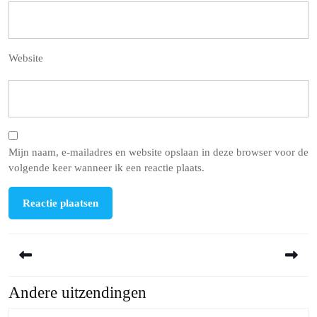
Website
Mijn naam, e-mailadres en website opslaan in deze browser voor de
volgende keer wanneer ik een reactie plaats.
Berichtnavigatie
Andere uitzendingen
Previous
Next
post:
post: