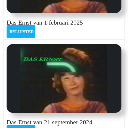
Das
Das Ernst van 1 februari 2025
Ernst
BELUISTER
BELUISTER
van
1
februari
2025
Das
Das Ernst van 21 september 2024