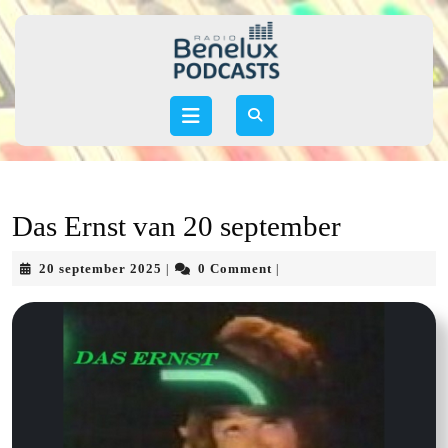
Skip
to
content
Skip
to
Open
content
Button
Das Ernst van 20 september
20
20 september 2025
0 Comment
|
|
september
2025