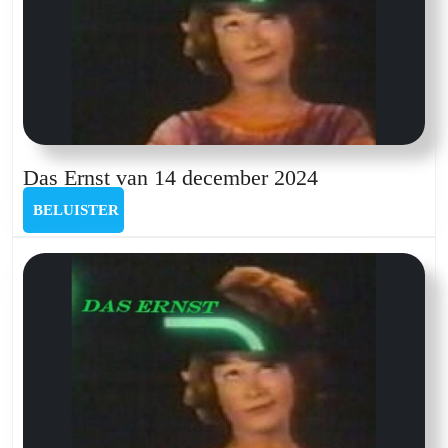
Das
Das Ernst van 14 december 2024
Ernst
BELUISTER
BELUISTER
van
14
december
2024