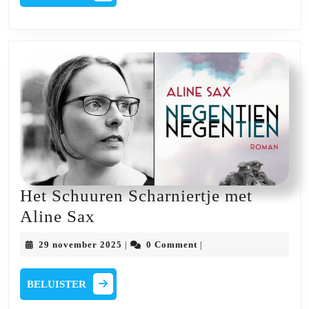
Freek
Van
de
Velde
Het Schuuren Scharniertje met
Het
Aline Sax
Schuuren
29
29 november 2025
0 Comment
|
|
Scharniertje
november
2025
met
BELUISTER
BELUISTER
Aline