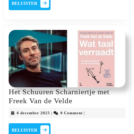
met
BELUISTER
BELUISTER
Dirk
Leyman
Het Schuuren Scharniertje met
Het
Freek Van de Velde
Schuuren
6
6 december 2025
0 Comment
|
|
Scharniertje
december
2025
met
BELUISTER
BELUISTER