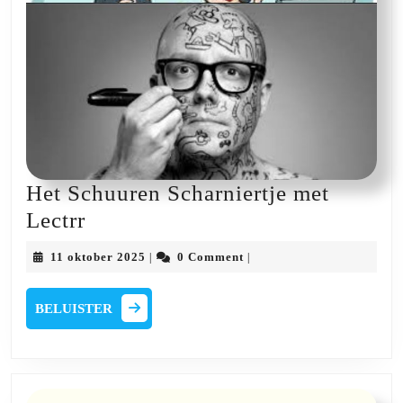
Het Schuuren Scharniertje met
Het
Lectrr
Schuuren
11
11 oktober 2025
0 Comment
|
|
Scharniertje
oktober
2025
met
BELUISTER
BELUISTER
Lectrr