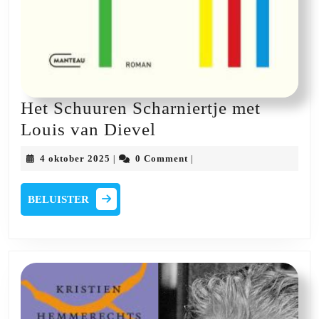
Het Schuuren Scharniertje met
Het
Louis van Dievel
Schuuren
4
4 oktober 2025
0 Comment
|
|
Scharniertje
oktober
2025
met
BELUISTER
BELUISTER
Louis
van
Dievel