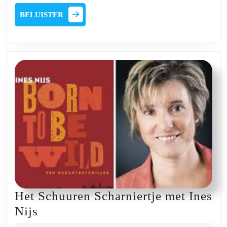
2025
met
BELUISTER
BELUISTER
Kristien
Hemmerechts
en
Guido
van
Wambeke
Het Schuuren Scharniertje met Ines
Het
Nijs
Schuuren