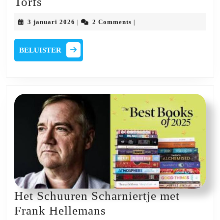
Het
Torfs
Schuuren
3
3 januari 2026
2 Comments
|
|
Scharniertje
januari
2026
met
BELUISTER
BELUISTER
Rik
Torfs
Het Schuuren Scharniertje met
Het
Frank Hellemans