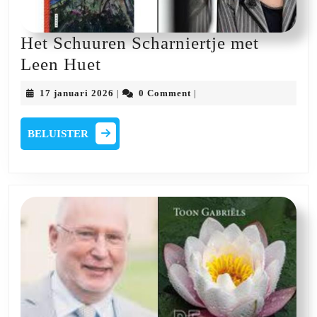
Het Schuuren Scharniertje met
Het
Leen Huet
Schuuren
17
17 januari 2026
0 Comment
|
|
Scharniertje
januari
2026
met
BELUISTER
BELUISTER
Leen
Huet