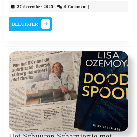
Schuuren
27
27 december 2025
0 Comment
|
|
Scharniertje
december
2025
met
BELUISTER
BELUISTER
Frank
Hellemans
Het Schuuren Scharniertje met