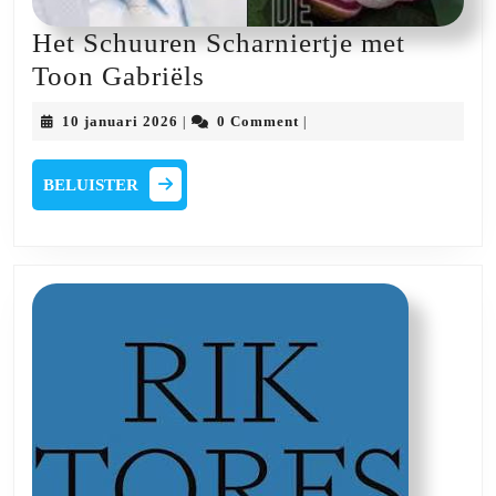
Het Schuuren Scharniertje met
Het
Toon Gabriëls
Schuuren
10
10 januari 2026
0 Comment
|
|
Scharniertje
januari
2026
met
BELUISTER
BELUISTER
Toon
Gabriëls