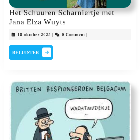
Het Schuuren Scharniertje met
Het
Jana Elza Wuyts
Schuuren
18
18 oktober 2025
0 Comment
|
|
Scharniertje
oktober
2025
met
BELUISTER
BELUISTER
Jana
Elza
Wuyts