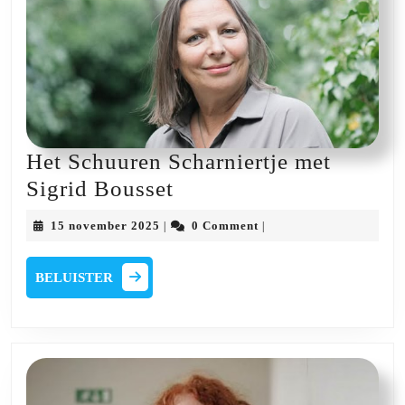
Het Schuuren Scharniertje met
Het
Sigrid Bousset
Schuuren
15
15 november 2025
0 Comment
|
|
Scharniertje
november
2025
met
BELUISTER
BELUISTER
Sigrid
Bousset