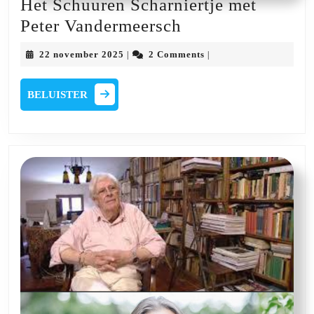
Het Schuuren Scharniertje met
Het
Peter Vandermeersch
Schuuren
22
22 november 2025
2 Comments
|
|
Scharniertje
november
2025
met
BELUISTER
BELUISTER
Peter
Vandermeersch