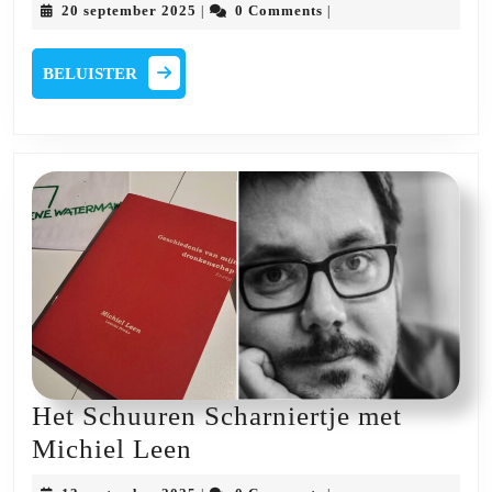
20
20 september 2025
0 Comments
|
|
Scharniertje
september
2025
met
BELUISTER
BELUISTER
Ines
Nijs
Het Schuuren Scharniertje met
Het
Michiel Leen
Schuuren