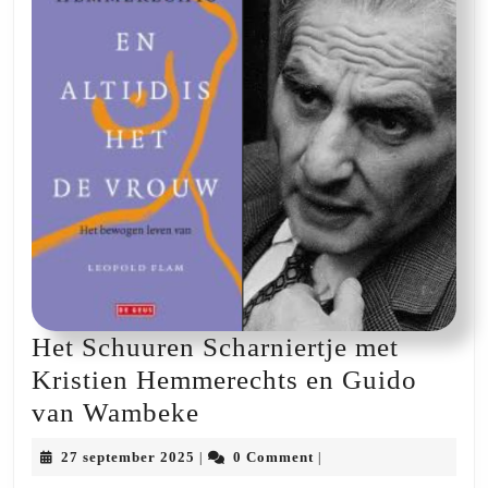
Het Schuuren Scharniertje met
Kristien Hemmerechts en Guido
Het
van Wambeke
Schuuren
27
27 september 2025
0 Comment
|
|
Scharniertje
september