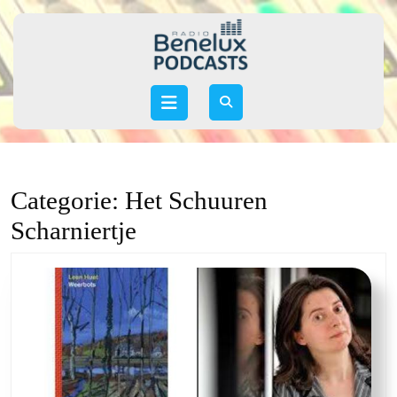
Skip
to
content
Skip
to
Open
content
Button
Categorie:
Het Schuuren
Scharniertje