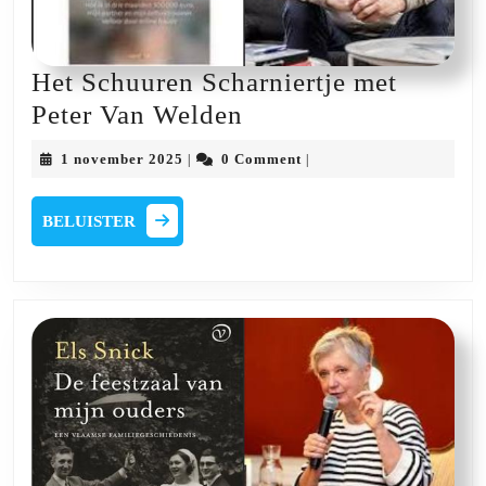
Het Schuuren Scharniertje met
Het
Peter Van Welden
Schuuren
1
1 november 2025
0 Comment
|
|
Scharniertje
november
2025
met
BELUISTER
BELUISTER
Peter
Van
Welden