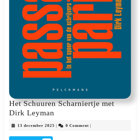
Het Schuuren Scharniertje met
Het
Dirk Leyman
Schuuren
13
13 december 2025
0 Comment
|
|
Scharniertje
december
2025