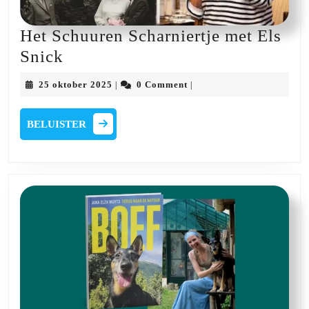
Het Schuuren Scharniertje met Els
Het
Snick
Schuuren
25
25 oktober 2025
0 Comment
|
|
Scharniertje
oktober
2025
met
BELUISTER
BELUISTER
Els
Snick