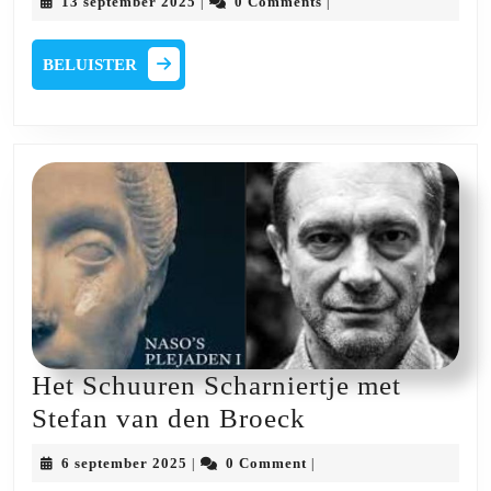
13
13 september 2025
0 Comments
|
|
Scharniertje
september
2025
met
BELUISTER
BELUISTER
Michiel
Leen
Het Schuuren Scharniertje met
Het
Stefan van den Broeck
Schuuren
6
6 september 2025
0 Comment
|
|
Scharniertje
september