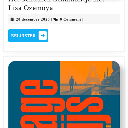
Het
Lisa Ozemoya
Schuuren
20
20 december 2025
0 Comment
|
|
Scharniertje
december
2025
met
BELUISTER
BELUISTER
Lisa
Ozemoya