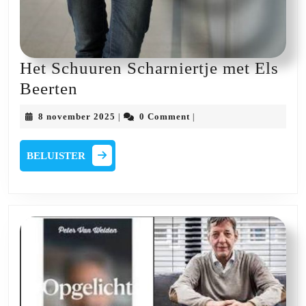
Het Schuuren Scharniertje met Els
Het
Beerten
Schuuren
8
8 november 2025
0 Comment
|
|
Scharniertje
november
2025
met
BELUISTER
BELUISTER
Els
Beerten