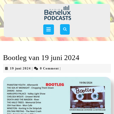
Skip
to
content
Skip
to
Open
content
Button
Bootleg van 19 juni 2024
19
19 juni 2024
0 Comment
|
|
juni
2024