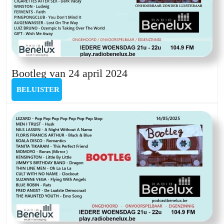
Bootleg
Bootleg van 24 april 2024
van
BELUISTER
BELUISTER
24
april
2024