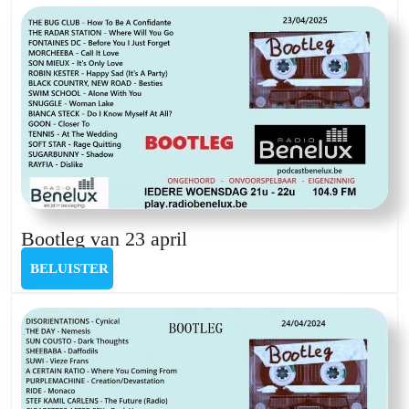
mei
Bootleg
Bootleg van 23 april
van
BELUISTER
BELUISTER
23
april