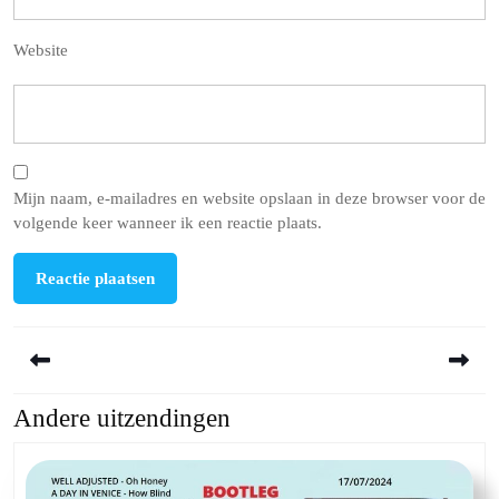
Website
Mijn naam, e-mailadres en website opslaan in deze browser voor de
volgende keer wanneer ik een reactie plaats.
Berichtnavigatie
Andere uitzendingen
Previous
Next
post:
post: