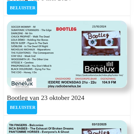
van
BELUISTER
BELUISTER
8
mei
2024
Bootleg
Bootleg van 23 oktober 2024
van
BELUISTER
BELUISTER
23
oktober
2024