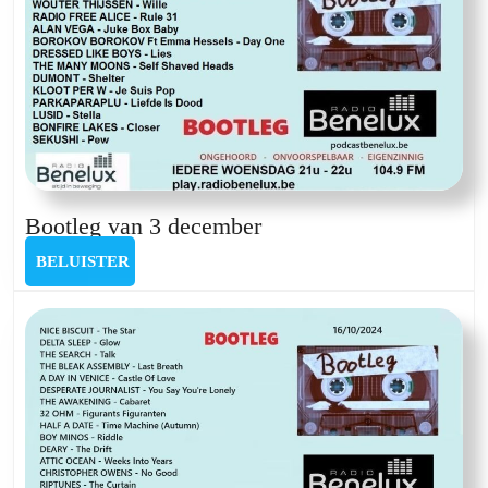
Bootleg
Bootleg van 3 december
van
BELUISTER
BELUISTER
3
december