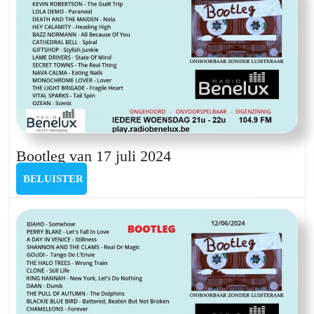
Bootleg
Bootleg van 17 juli 2024
van
BELUISTER
BELUISTER
17
juli
2024