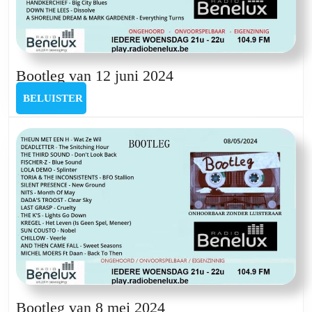
Bootleg
Bootleg van 12 juni 2024
van
BELUISTER
BELUISTER
12
juni
2024
Bootleg
Bootleg van 8 mei 2024