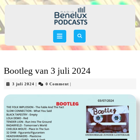
Skip
to
content
Skip
to
Open
content
Button
Bootleg van 3 juli 2024
3
3 juli 2024
0 Comment
|
|
juli
2024