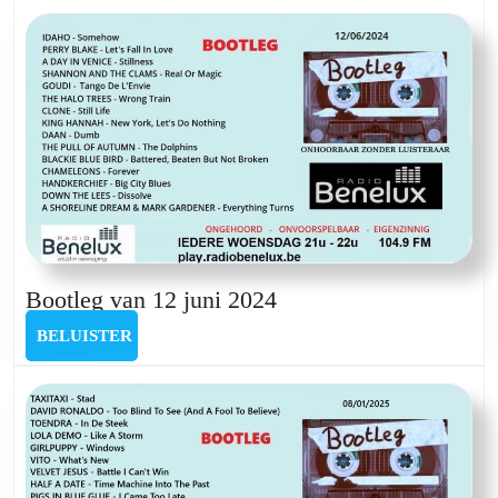
januari
2025
Bootleg
Bootleg van 12 juni 2024
van
BELUISTER
BELUISTER
12
juni
2024