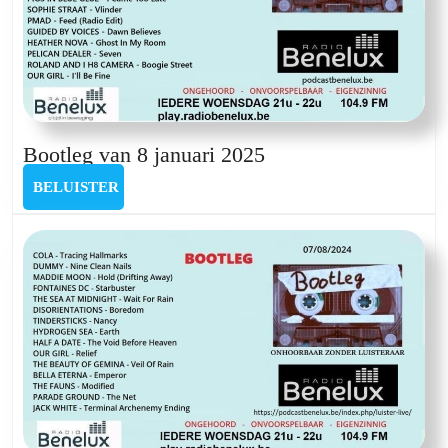
Bootleg
Bootleg van 8 januari 2025
van
BELUISTER
BELUISTER
8
januari
2025