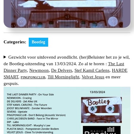
Categories:
Bootleg
Gezwicht voor uitdovend avondlicht. (her)Beluister het zo je wil,
de Bootleg-uitzending van 13/03/2024. Zo al te horen :
The Last
Dinner Party
,
Newmoon
,
De Delvers
,
Stef Kamil Carlens
,
HARDE
SMART
,
ᴘɪɴɢᴘᴏɴɢᴄʟᴜʙ
,
Till Morninglight
,
Velvet Jesus
en meer
gespuis.