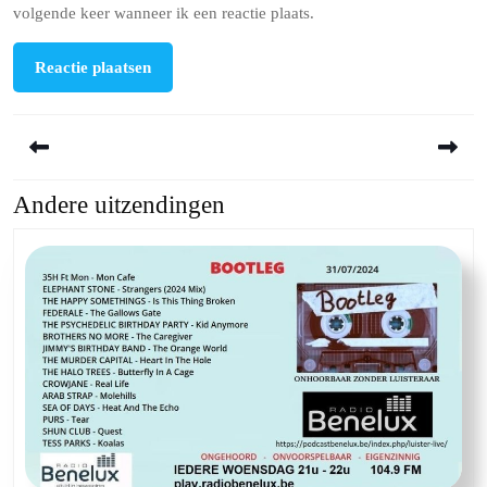
volgende keer wanneer ik een reactie plaats.
Berichtnavigatie
Andere uitzendingen
Previous
Next
post:
post: