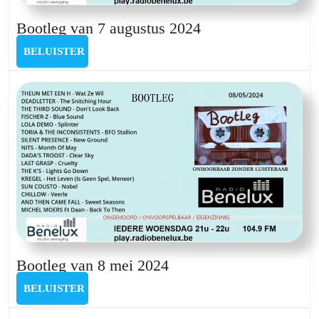
Bootleg
Bootleg van 7 augustus 2024
van
BELUISTER
BELUISTER
7
augustus
2024
Bootleg
Bootleg van 8 mei 2024
van
BELUISTER
BELUISTER
8