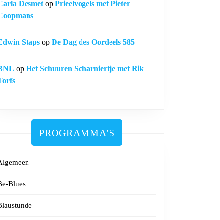
Carla Desmet
op
Prieelvogels met Pieter
Coopmans
Edwin Staps
op
De Dag des Oordeels 585
BNL
op
Het Schuuren Scharniertje met Rik
Torfs
PROGRAMMA'S
Algemeen
Be-Blues
Blaustunde