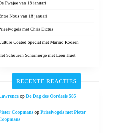
De Fwajee van 18 januari
Entre Nous van 18 januari
Prieelvogels met Chris Dictus
Culture Coated Special met Marino Roosen
Het Schuuren Scharniertje met Leen Huet
RECENTE REACTIES
Lawrence
op
De Dag des Oordeels 585
Pieter Coopmans
op
Prieelvogels met Pieter
Coopmans