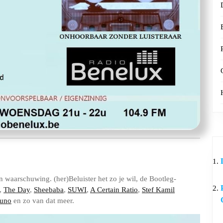
 waarschuwing. (her)Beluister het zo je wil, de Bootleg-
,
The Day
,
Sheebaba
,
SUWI
,
A Certain Ratio
,
Stef Kamil
runo
en zo van dat meer.