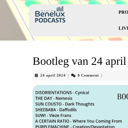
Skip
to
PRO
content
Skip
to
LIV
content
Bootleg van 24 apri
24
24 april 2024
0 Comment
|
|
april
2024