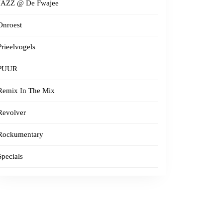
JAZZ @ De Fwajee
Onroest
Prieelvogels
PUUR
Remix In The Mix
Revolver
Rockumentary
Specials