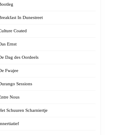
Bootleg
Breakfast In Dunestreet
Culture Coated
Das Ernst
De Dag des Oordeels
De Fwajee
Durango Sessions
Entre Nous
Het Schuuren Scharniertje
Innertiatief