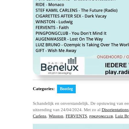
Categories:
Bootleg
Schandelijk en onverstandelijk. De opstuwing van een
uitzending van 24/04/2024. Met zo al
Disorientations
Carlens
,
Winston
,
FERVENTS
,
ᴘɪɴɢᴘᴏɴɢᴄʟᴜʙ
,
Luiz B