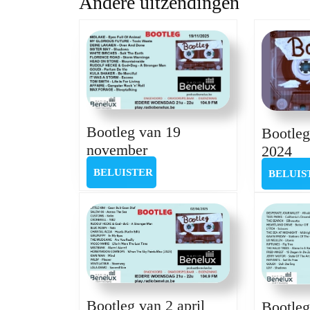
Andere uitzendingen
post:
Bootleg van 19
Bootleg
Bootleg
november
Bo
2024
van
va
BELUISTER
BELUISTER
BELUIS
19
6
november
ma
20
Bootleg van 2 april
Bootleg