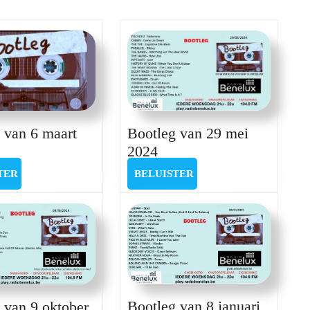
post:
Bootleg van 29 mei
 van 6 maart
Bootleg
otleg
2024
van
n
BELUISTER
BELUISTER
BELUISTER
TER
29
mei
art
2024
24
Bootleg van 8 januari
 van 9 oktober