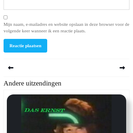
Mijn naam, e-mailadres en website opslaan in deze browser voor de
volgende keer wanneer ik een reactie plaats.
Berichtnavigatie
Andere uitzendingen
Previous
Next
post:
post: