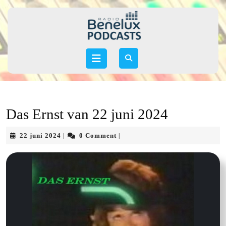
Skip
to
content
Skip
to
Open
content
Button
Das Ernst van 22 juni 2024
22
22 juni 2024
0 Comment
|
|
juni
2024