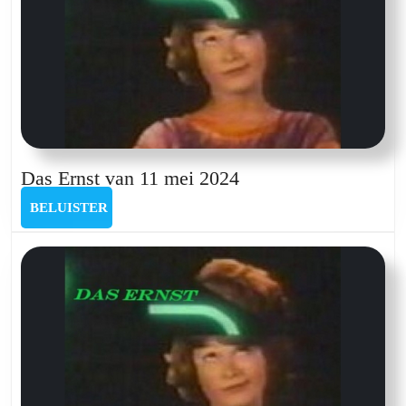
Das
Das Ernst van 11 mei 2024
Ernst
BELUISTER
BELUISTER
van
11
mei
2024