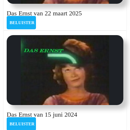
Das
Das Ernst van 22 maart 2025
Ernst
BELUISTER
BELUISTER
van
22
maart
2025
Das
Das Ernst van 15 juni 2024
Ernst
BELUISTER
BELUISTER
van