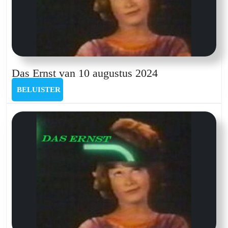
Das
Das Ernst van 10 augustus 2024
Ernst
BELUISTER
BELUISTER
van
10
augustus
2024