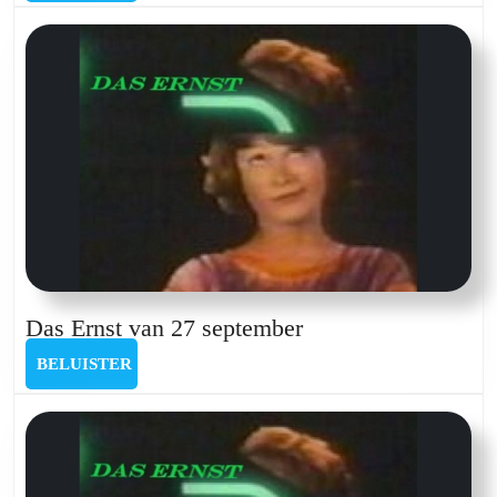
15
juni
2024
Das
Das Ernst van 27 september
Ernst
BELUISTER
BELUISTER
van
27
september