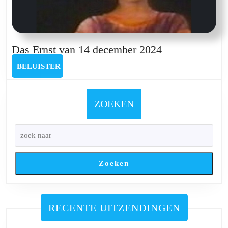
Das
Das Ernst van 14 december 2024
Ernst
BELUISTER
BELUISTER
van
14
december
ZOEKEN
2024
Zoeken
RECENTE UITZENDINGEN