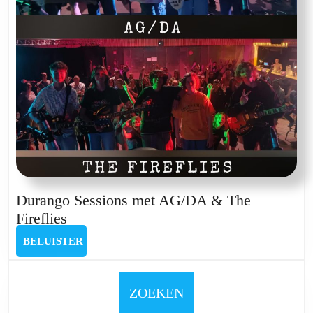
Durango Sessions met AG/DA & The
Durango
Fireflies
Sessions
BELUISTER
BELUISTER
met
AG/DA
&
ZOEKEN
The