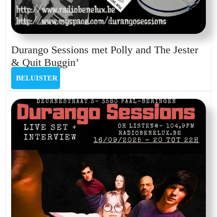
Band
Durango Sessions met Polly and The Jester
Durango
& Quit Buggin’
Sessions
BELUISTER
BELUISTER
met
Polly
and
The
Jester
&
Quit
Buggin’