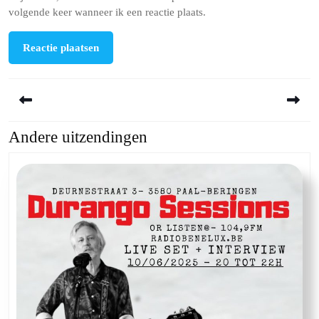
volgende keer wanneer ik een reactie plaats.
Berichtnavigatie
Andere uitzendingen
Previous
Next
post:
post: