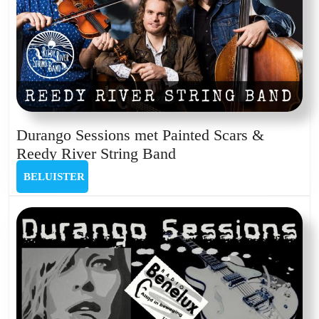
Durango Sessions met Painted Scars &
Durango
Reedy River String Band
Sessions
BELUISTER
BELUISTER
met
Painted
Scars
&
Reedy
River
String