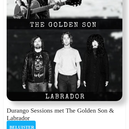
Durango Sessions met The Golden Son &
Durango
Labrador
Sessions
BELUISTER
BELUISTER