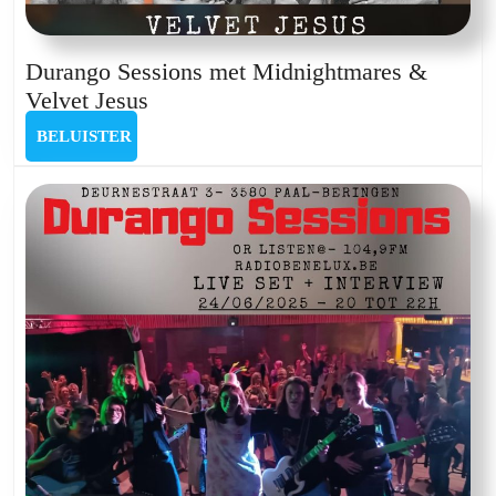
Durango Sessions met Midnightmares &
Durango
Velvet Jesus
Sessions
BELUISTER
BELUISTER
met
Midnightmares
&
Velvet
Jesus