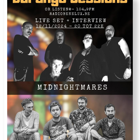
Trix
&
The
Imaginary
Suitcase