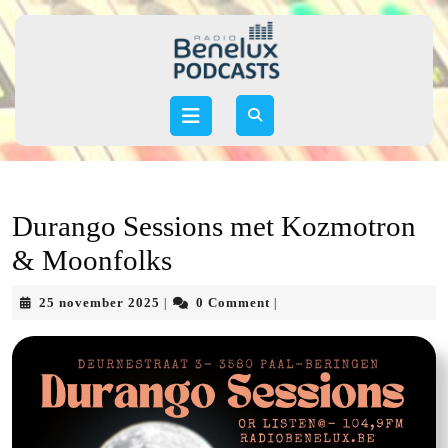
Skip
to
content
Skip
to
Open
content
Button
Durango Sessions met Kozmotron
& Moonfolks
25
25 november 2025
0 Comment
|
|
november
2025