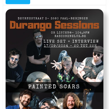
met
The
Golden
Son
&
Labrador