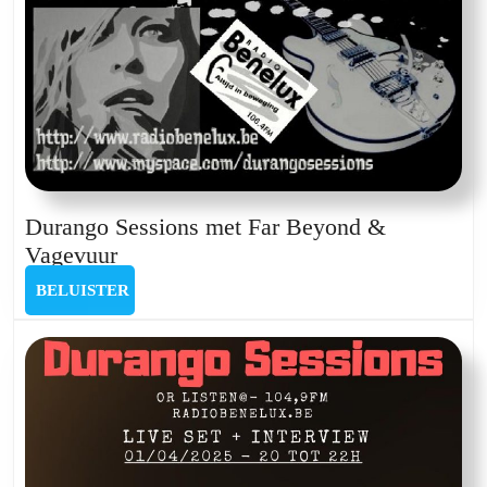
Durango Sessions met Far Beyond &
Durango
Vagevuur
Sessions
BELUISTER
BELUISTER
met
Far
Beyond
&
Vagevuur