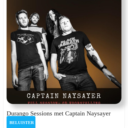
Duran
Durango Sessions met Captain Naysayer
Sessio
BELUISTER
BELUISTER
met