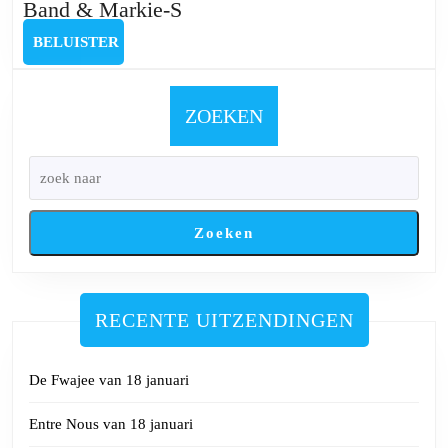
Durango
Band & Markie-S
Sessions
BELUISTER
BELUISTER
met
Back
Up
ZOEKEN
One
Man
Band
&
Zoeken
Markie-
S
RECENTE UITZENDINGEN
De Fwajee van 18 januari
Entre Nous van 18 januari