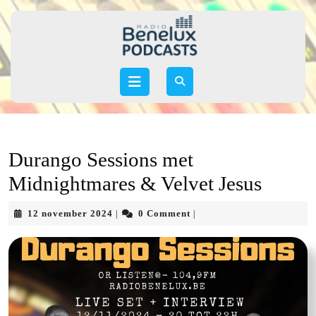
Skip
to
content
Skip
to
Open
content
Button
Durango Sessions met
Midnightmares & Velvet Jesus
12
12 november 2024
0 Comment
|
|
november
2024