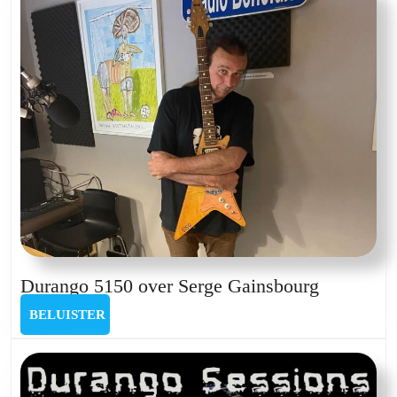
&
Wall
of
Fire
Durango
Durango 5150 over Serge Gainsbourg
5150
BELUISTER
BELUISTER
over
Serge
Gainsbou