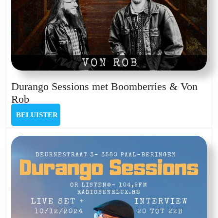
Durango Sessions met Boomberries & Von
Durango
Rob
Sessions
BELUISTER
BELUISTER
met
Boomberries
&
Von
Rob