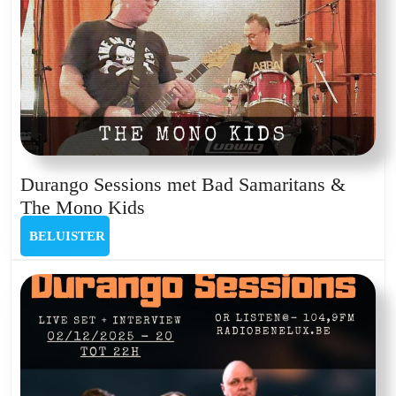
Durango Sessions met Bad Samaritans &
Durango
The Mono Kids
Sessions
BELUISTER
BELUISTER
met
Bad
Samaritans
&
The
Mono
Kids