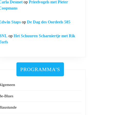
Carla Desmet
op
Prieelvogels met Pieter
Coopmans
Edwin Staps
op
De Dag des Oordeels 585
BNL
op
Het Schuuren Scharniertje met Rik
Torfs
PROGRAMMA'S
Algemeen
Be-Blues
Blaustunde