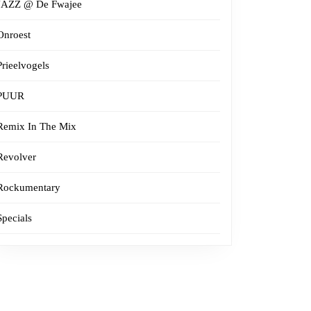
JAZZ @ De Fwajee
Onroest
Prieelvogels
PUUR
Remix In The Mix
Revolver
Rockumentary
Specials