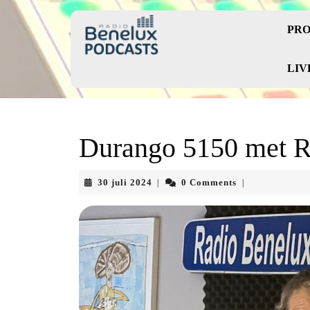
Skip
to
PRO
content
Skip
to
LIV
content
Durango 5150 met 
30
30 juli 2024
0 Comments
|
|
juli
2024