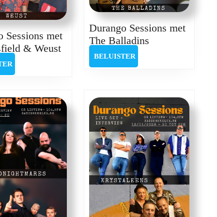
Durango Sessions met
 Sessions met
Durango
The Balladins
Durango
field & Weust
Sessions
BELUISTER
BELUISTER
Sessions
met
BELUISTER
TER
met
The
Beakersfield
Balladins
&
Weust