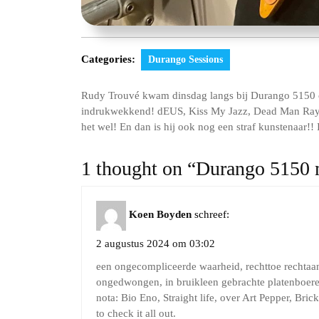
Categories:
Durango Sessions
Rudy Trouvé kwam dinsdag langs bij Durango 5150 om 
indrukwekkend! dEUS, Kiss My Jazz, Dead Man Ray e
het wel! En dan is hij ook nog een straf kunstenaar!! 
1 thought on “Durango 5150
Koen Boyden
schreef:
2 augustus 2024 om 03:02
een ongecompliceerde waarheid, rechttoe rechtaa
ongedwongen, in bruikleen gebrachte platenboe
nota: Bio Eno, Straight life, over Art Pepper, Bric
to check it all out.