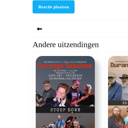
Berichtnavigatie
Andere uitzendingen
Previous
post: