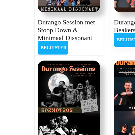
Durango Session met
Durango
Stoop Down &
Beakers
Durango
Minimaal Dissonant
BELUIS
Session
BELUISTER
BELUISTER
met
Stoop
Down
&
Minimaal
Dissonant