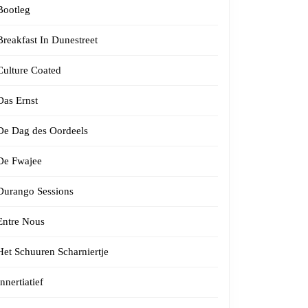
Bootleg
Breakfast In Dunestreet
Culture Coated
Das Ernst
De Dag des Oordeels
De Fwajee
Durango Sessions
Entre Nous
Het Schuuren Scharniertje
Innertiatief