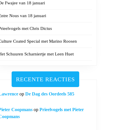
De Fwajee van 18 januari
Entre Nous van 18 januari
Prieelvogels met Chris Dictus
Culture Coated Special met Marino Roosen
Het Schuuren Scharniertje met Leen Huet
RECENTE REACTIES
Lawrence
op
De Dag des Oordeels 585
Pieter Coopmans
op
Prieelvogels met Pieter
Coopmans