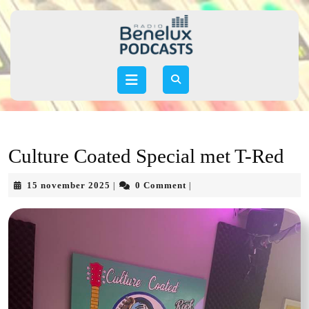
Skip
to
content
Skip
to
Open
content
Button
Culture Coated Special met T-Red
15
15 november 2025
0 Comment
|
|
november
2025