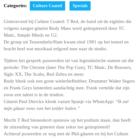
Categories:
Culture Coated
Specials
Gisteravond bij Culture Coated: T Red, de band uit de eighties die
volgens zanger-gitarist Rudy Maes werd geïnspireerd door TC
Matic, Simple Minds en U2.
De groep uit Tessenderlo/Ham kwam eind 1981 op het toneel en
bracht heel wat muzikaal erfgoed mee naar de studio.
Tijdens het gesprek passeerden tal van legendarische namen uit die
periode: The Chrome (later The Pop Gun), TC Matic, De Brassers,
Siglo XX, The Scabs, Red Zebra en meer.
Rudy bleek ook een grote wielerliefhebber. Drummer Walter Segers
en Frank Geys luisterden aandachtig mee. Frank vertelde dat zijn
zoon een talent is in de triatlon.
Gitarist Paul Dierckx klonk vanuit Spanje via WhatsApp:
“Ik zal
mijn gitaar eens van het zolder halen.”
Mocht T Red binnenkort opnieuw op het podium staan, dan heeft
de uitzending van gisteren daar zeker toe geïnspireerd!
Achteraf poseerden ze nog met de Phil-gitaren en bij het Culture