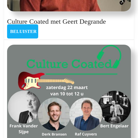
Culture
Culture Coated met Geert Degrande
Coated
BELUISTER
BELUISTER
met
Geert
Degrande