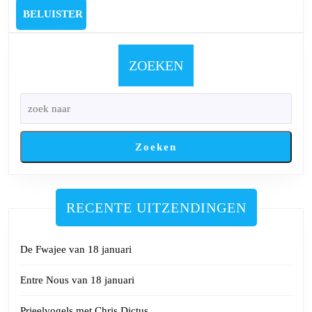
Coa
BELUISTER
BELUISTER
met
Gui
Gili
ZOEKEN
Jos
Giel
Ren
Tiel
Zoeken
en
Joh
Van
Duy
RECENTE UITZENDINGEN
De Fwajee van 18 januari
Entre Nous van 18 januari
Prieelvogels met Chris Dictus