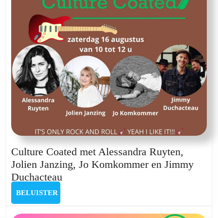
Ann
Joosten
Culture Coated met Alessandra Ruyten,
Jolien Janzing, Jo Komkommer en Jimmy
Culture
Duchacteau
Coated
BELUISTER
BELUISTER
met
Alessandra