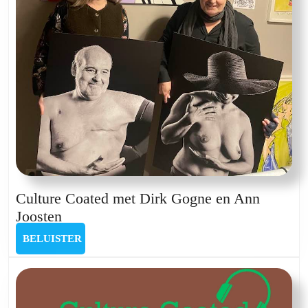
Culture Coated met Dirk Gogne en Ann
Culture
Joosten
Coated
BELUISTER
BELUISTER
met
Dirk
Gogne
en