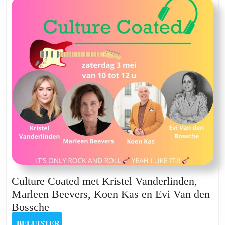
Ruyten,
Jolien
Janzing,
Jo
Komkommer
en
Jimmy
Duchacteau
Culture Coated met Kristel Vanderlinden,
Marleen Beevers, Koen Kas en Evi Van den
Culture
Bossche
Coated
BELUISTER
BELUISTER