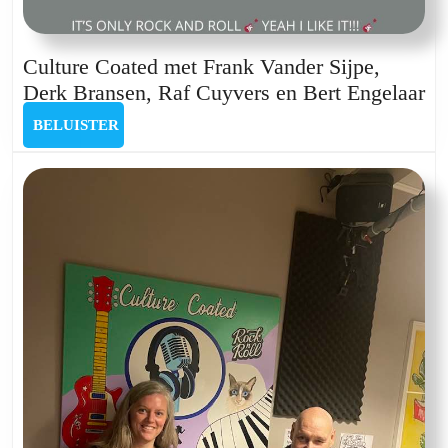
Culture Coated met Frank Vander Sijpe,
Cu
Derk Bransen, Raf Cuyvers en Bert Engelaar
Co
BELUISTER
BELUISTER
me
Fr
Va
Si
De
Br
Ra
Cu
en
Be
En