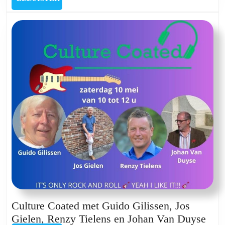
met
Kristel
Vanderlinden,
Marleen
Beevers,
Koen
Kas
en
Evi
Van
den
Bossche
Culture Coated met Guido Gilissen, Jos
Cult
Gielen, Renzy Tielens en Johan Van Duyse