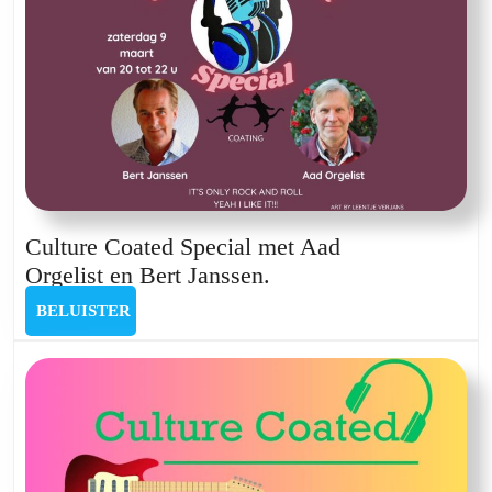
Culture Coated Special met Aad
Culture
Orgelist en Bert Janssen.
Coated
BELUISTER
BELUISTER
Special
met
Aad
Orgelist en Bert
Janssen.