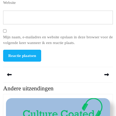
Website
Mijn naam, e-mailadres en website opslaan in deze browser voor de
volgende keer wanneer ik een reactie plaats.
Berichtnavigatie
Andere uitzendingen
Previous
Next
post:
post: