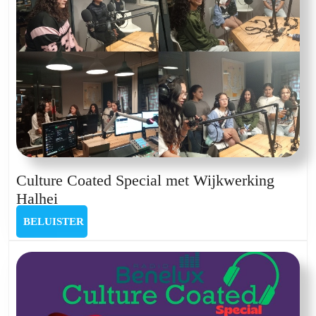
Beevers,
Koen
Kas
en
Evi
Van
den
Bossche
Culture Coated Special met Wijkwerking
Culture
Halhei
Coated
BELUISTER
BELUISTER
Special
met
Wijkwerking
Halhei