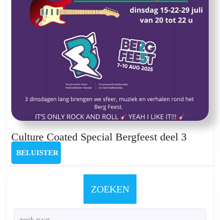
Culture
Culture Coated Special Bergfeest deel 3
Coated
BELUISTER
BELUISTER
Special
Bergfee
deel
ZOEKEN
3