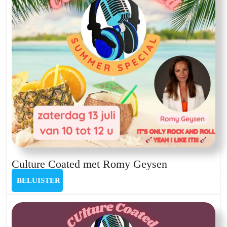
Wouters
en
Eliza
June
Culture
Culture Coated met Romy Geysen
Coated
BELUISTER
BELUISTER
met
Romy
Geysen