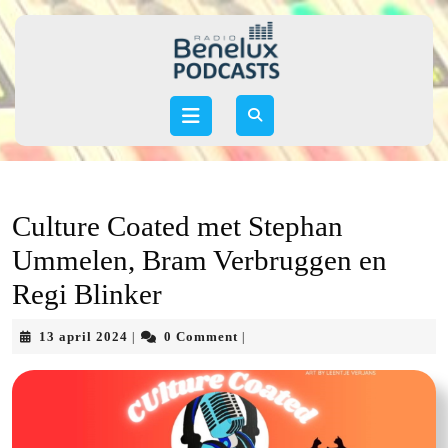
Skip
to
content
Skip
to
Open
content
Button
Culture Coated met Stephan
Ummelen, Bram Verbruggen en
Regi Blinker
13
13 april 2024
0 Comment
|
|
april
2024