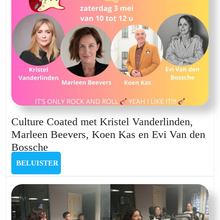
Culture Coated met Kristel Vanderlinden,
Marleen Beevers, Koen Kas en Evi Van den
Culture
Bossche
Coated
BELUISTER
BELUISTER
met
Kristel
Vanderlinden,
Marleen