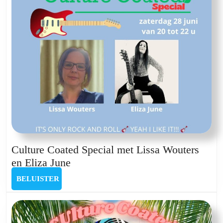
Culture Coated Special met Lissa Wouters
Culture
en Eliza June
Coated
BELUISTER
BELUISTER
Special
met
Lissa