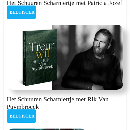
He
Het Schuuren Scharniertje met Patricia Jozef
Sc
BELUISTER
BELUISTER
Sch
me
Pat
Jo
Het Schuuren Scharniertje met Rik Van
Het
Puymbroeck
Schuuren
BELUISTER
BELUISTER
Scharniertje
met