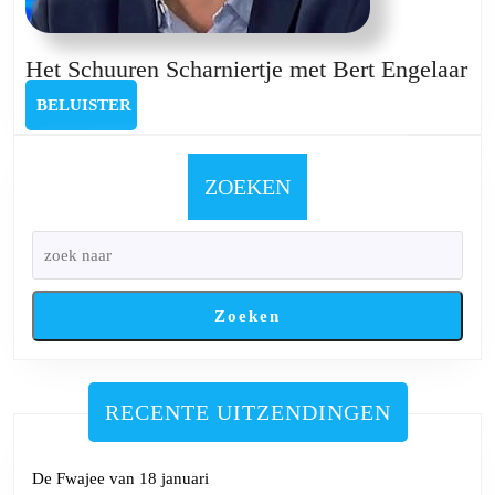
He
Het Schuuren Scharniertje met Bert Engelaar
Sc
BELUISTER
BELUISTER
Sc
me
Be
ZOEKEN
En
Zoeken
RECENTE UITZENDINGEN
De Fwajee van 18 januari