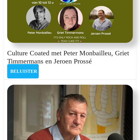
Stefan
Lameire
en
Tim
Verleyzen
Culture Coated met Peter Monbailleu, Griet
Culture
Timmermans en Jeroen Prossé
Coated
BELUISTER
BELUISTER
met
Peter
Monbailleu,
Griet
Timmermans
en
Jeroen
Prossé