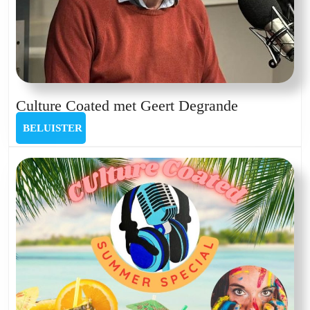
Culture
Culture Coated met Geert Degrande
Coated
BELUISTER
BELUISTER
met
Geert
Degrande