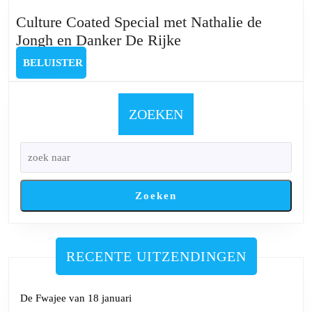
met
Stefan
Culture Coated Special met Nathalie de
van
Culture
Jongh en Danker De Rijke
den
Coated
BELUISTER
BELUISTER
Broeck
Special
met
Nathalie
ZOEKEN
de
Jongh
en
Danker
Zoeken
De
Rijke
RECENTE UITZENDINGEN
De Fwajee van 18 januari