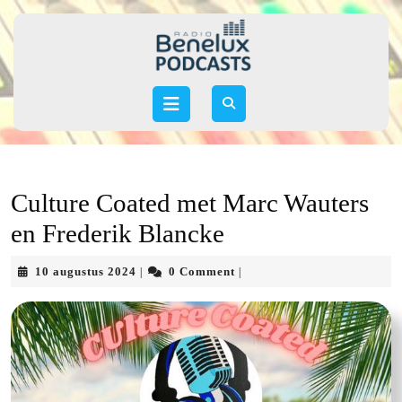
Skip
to
content
Skip
to
Open
content
Button
Culture Coated met Marc Wauters
en Frederik Blancke
10
10 augustus 2024
0 Comment
|
|
augustus
2024