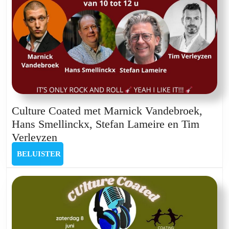
Culture Coated met Marnick Vandebroek,
Hans Smellinckx, Stefan Lameire en Tim
Culture
Verleyzen
Coated
BELUISTER
BELUISTER
met
Marnick
Vandebroek,
Hans
Smellinckx,