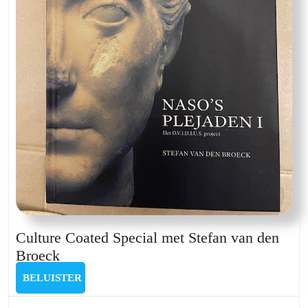
Culture Coated Special met Stefan van den
Culture
Broeck
Coated
BELUISTER
BELUISTER
Special