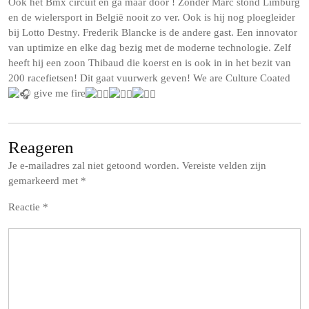
Ook het Bmx circuit en ga maar door ! Zonder Marc stond Limburg
en de wielersport in België nooit zo ver. Ook is hij nog ploegleider
bij Lotto Destny. Frederik Blancke is de andere gast. Een innovator
van uptimize en elke dag bezig met de moderne technologie. Zelf
heeft hij een zoon Thibaud die koerst en is ook in in het bezit van
200 racefietsen! Dit gaat vuurwerk geven! We are Culture Coated
give me fire
Reageren
Je e-mailadres zal niet getoond worden.
Vereiste velden zijn
gemarkeerd met
*
Reactie
*