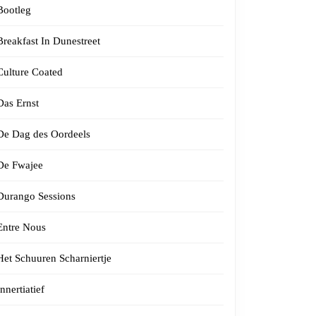
Bootleg
Breakfast In Dunestreet
Culture Coated
Das Ernst
De Dag des Oordeels
De Fwajee
Durango Sessions
Entre Nous
Het Schuuren Scharniertje
Innertiatief