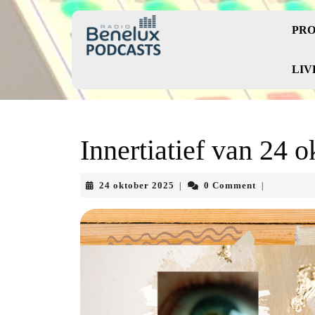
Skip
to
PRO
content
Skip
to
LIV
content
Innertiatief van 24 o
24
24 oktober 2025
0 Comment
|
|
oktober
2025