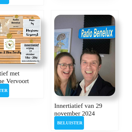
Martine
april
Mingelicnkx
en
Hannelore
Bertrand
tief met
Innertiatief
e Vervoort
met
BELUISTER
TER
Marianne
Vervoort
Innertiatief van 29
Innertiatief
november 2024
van
BELUISTER
BELUISTER
29