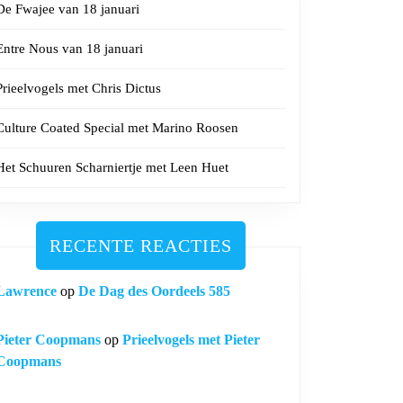
De Fwajee van 18 januari
Entre Nous van 18 januari
Prieelvogels met Chris Dictus
Culture Coated Special met Marino Roosen
Het Schuuren Scharniertje met Leen Huet
RECENTE REACTIES
Lawrence
op
De Dag des Oordeels 585
Pieter Coopmans
op
Prieelvogels met Pieter
Coopmans