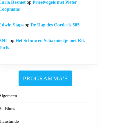
Carla Desmet
op
Prieelvogels met Pieter
Coopmans
Edwin Staps
op
De Dag des Oordeels 585
BNL
op
Het Schuuren Scharniertje met Rik
Torfs
PROGRAMMA'S
Algemeen
Be-Blues
Blaustunde