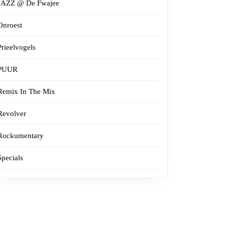
JAZZ @ De Fwajee
Onroest
Prieelvogels
PUUR
Remix In The Mix
Revolver
Rockumentary
Specials