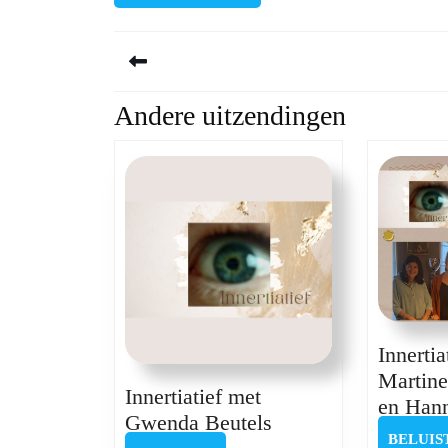
Berichtnavigatie
Andere uitzendingen
Previous
post:
Innertia
Martine
Innertiatief met
en Hann
Innertiatief
Gwenda Beutels
BELUIS
met