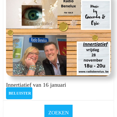
Innertiatief
Innertiatief van 16 januari
van
BELUISTER
BELUISTER
16
januari
ZOEKEN