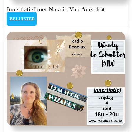
Innertiatie
Innertiatief met Natalie Van Aerschot
met
BELUISTER
BELUISTER
Natalie
Van
Aerschot