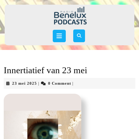
Skip
to
content
Skip
to
Open
content
Button
Innertiatief van 23 mei
23
23 mei 2025
0 Comment
|
|
mei
2025