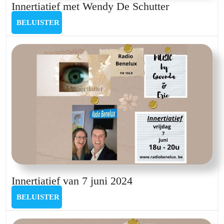
Innertiatief
Innertiatief met Wendy De Schutter
met
BELUISTER
BELUISTER
Wendy
De
Schutter
Innertiatief
Innertiatief van 7 juni 2024
van
BELUISTER
BELUISTER
7
juni