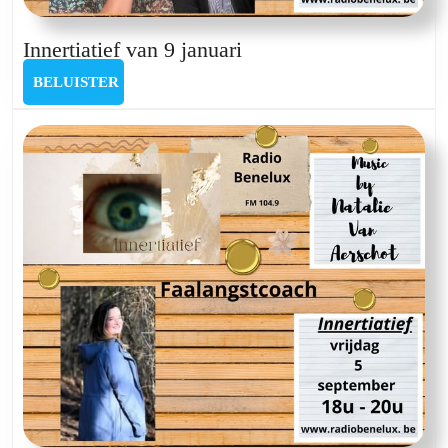
Innertiatief
Innertiatief van 9 januari
van
BELUISTER
BELUISTER
9
januari