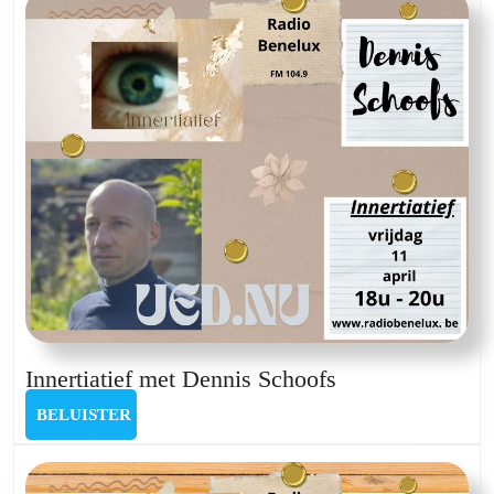
2024
Innertiatief
Innertiatief met Dennis Schoofs
met
BELUISTER
BELUISTER
Dennis
Schoofs