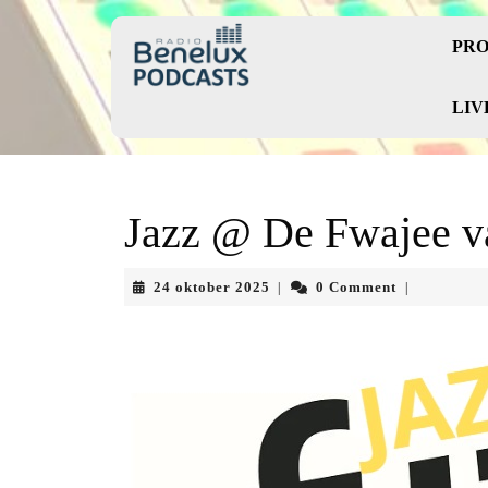
Skip
to
PRO
content
Skip
to
LIV
content
Jazz @ De Fwajee v
24
24 oktober 2025
0 Comment
|
|
oktober
2025