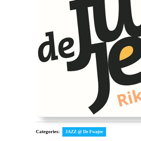
Categories:
JAZZ @ De Fwajee