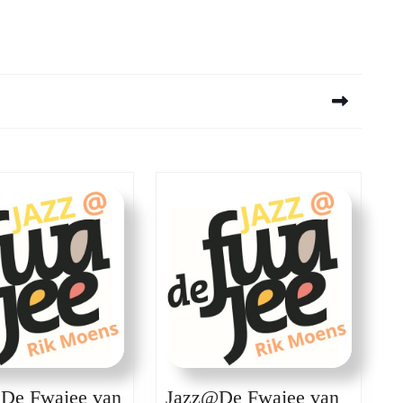
Next
post:
 De Fwajee van
Jazz@De Fwajee van