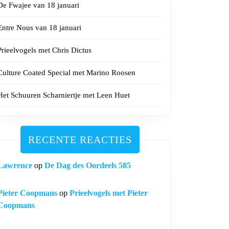
De Fwajee van 18 januari
Entre Nous van 18 januari
Prieelvogels met Chris Dictus
Culture Coated Special met Marino Roosen
Het Schuuren Scharniertje met Leen Huet
RECENTE REACTIES
Lawrence
op
De Dag des Oordeels 585
Pieter Coopmans
op
Prieelvogels met Pieter
Coopmans