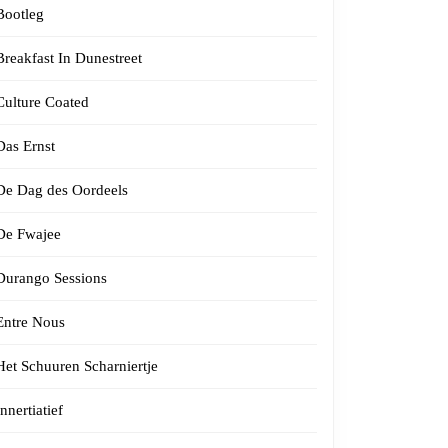
Bootleg
Breakfast In Dunestreet
Culture Coated
Das Ernst
De Dag des Oordeels
De Fwajee
Durango Sessions
Entre Nous
Het Schuuren Scharniertje
Innertiatief