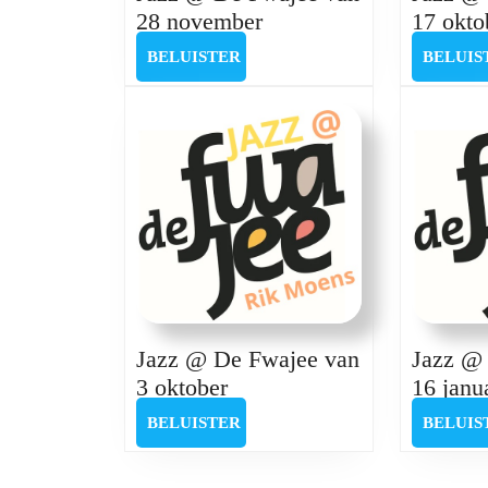
Jazz
28 november
17 okto
@
BELUISTER
BELUISTER
BELUIS
De
Fwajee
van
28
november
Jazz @ De Fwajee van
Jazz @
Jazz
3 oktober
16 janu
@
BELUISTER
BELUISTER
BELUIS
De
Fwajee