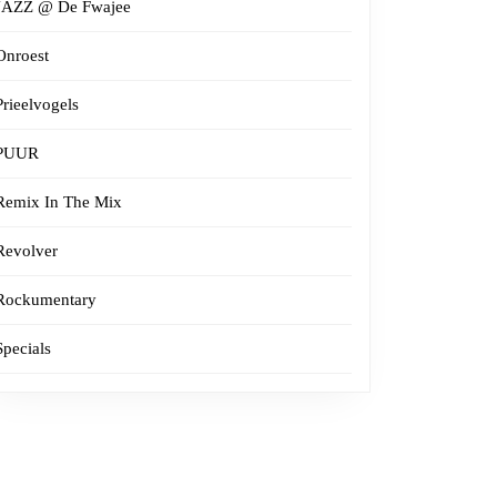
JAZZ @ De Fwajee
Onroest
Prieelvogels
PUUR
Remix In The Mix
Revolver
Rockumentary
Specials