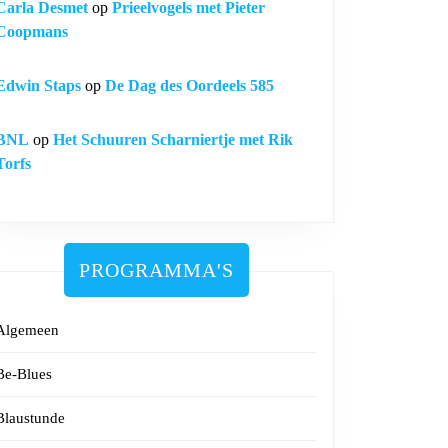
Carla Desmet
op
Prieelvogels met Pieter
Coopmans
Edwin Staps
op
De Dag des Oordeels 585
BNL
op
Het Schuuren Scharniertje met Rik
Torfs
PROGRAMMA'S
Algemeen
Be-Blues
Blaustunde