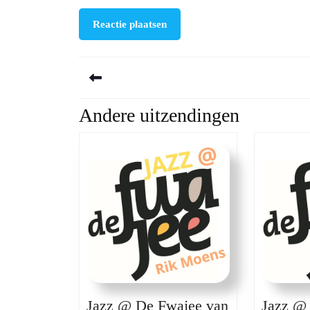
Berichtnavigatie
Andere uitzendingen
Previous
post:
Jazz @ De Fwajee van
Jazz @