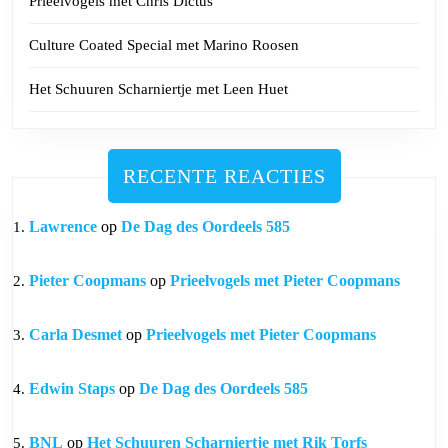
Prieelvogels met Chris Dictus
Culture Coated Special met Marino Roosen
Het Schuuren Scharniertje met Leen Huet
RECENTE REACTIES
Lawrence
op
De Dag des Oordeels 585
Pieter Coopmans
op
Prieelvogels met Pieter Coopmans
Carla Desmet
op
Prieelvogels met Pieter Coopmans
Edwin Staps
op
De Dag des Oordeels 585
BNL
op
Het Schuuren Scharniertje met Rik Torfs