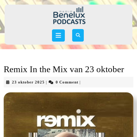
Skip
to
content
Skip
to
Open
content
Button
Remix In the Mix van 23 oktober
23
23 oktober 2025
0 Comment
|
|
oktober
2025