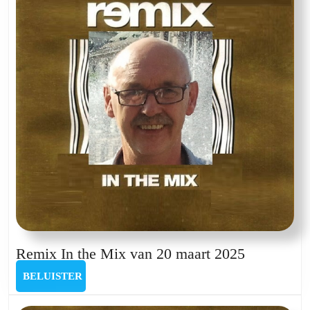
oktober
2024
Remix
Remix In the Mix van 20 maart 2025
In
BELUISTER
BELUISTER
the
Mix