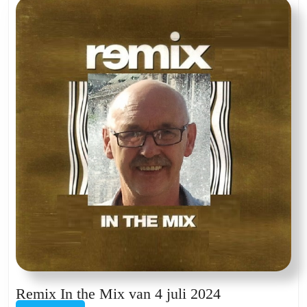
van
20
maart
2025
Remix
Remix In the Mix van 4 juli 2024