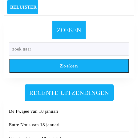
In
BELUISTER
BELUISTER
the
Mix
van
ZOEKEN
23
mei
2024
Zoeken
RECENTE UITZENDINGEN
De Fwajee van 18 januari
Entre Nous van 18 januari