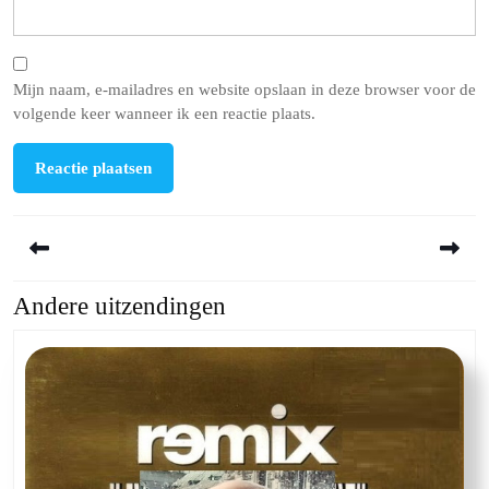
Mijn naam, e-mailadres en website opslaan in deze browser voor de
volgende keer wanneer ik een reactie plaats.
Berichtnavigatie
Andere uitzendingen
Previous
Next
post:
post: