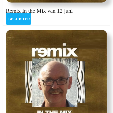
Remix
Remix In the Mix van 12 juni
In
BELUISTER
BELUISTER
the
Mix
van
12
juni