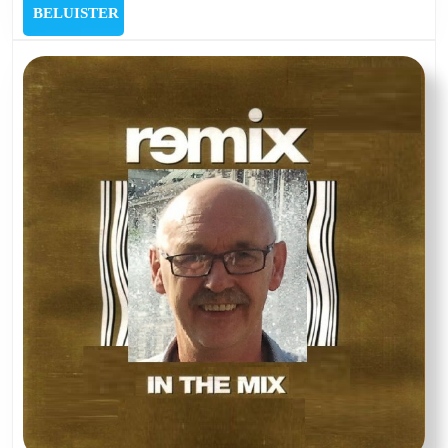
In
BELUISTER
BELUISTER
the
Mix
van
4
juli
2024