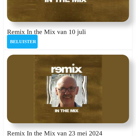
Remix
Remix In the Mix van 10 juli
In
BELUISTER
BELUISTER
the
Mix
van
10
juli
Remix
Remix In the Mix van 23 mei 2024