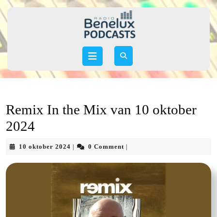
Skip
to
content
Skip
to
Open
content
Button
Remix In the Mix van 10 oktober
2024
10
10 oktober 2024
0 Comment
|
|
oktober
2024