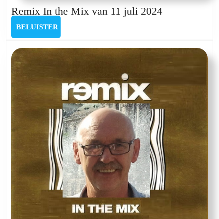
Remix
Remix In the Mix van 11 juli 2024
In
BELUISTER
BELUISTER
the
Mix
van
11
juli
2024