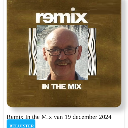
van
31
juli
Remix
Remix In the Mix van 19 december 2024
In
BELUISTER
BELUISTER