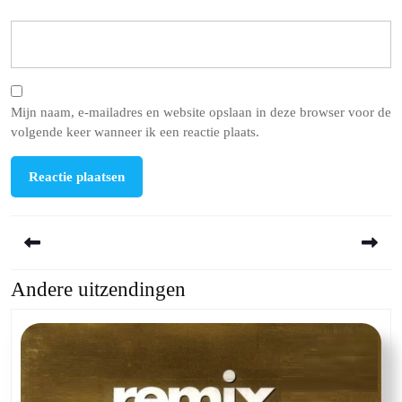
Mijn naam, e-mailadres en website opslaan in deze browser voor de
volgende keer wanneer ik een reactie plaats.
Berichtnavigatie
Andere uitzendingen
Previous
Next
post:
post: