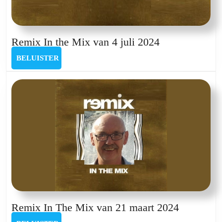
Remix
Remix In the Mix van 4 juli 2024
In
BELUISTER
BELUISTER
the
Mix
van
4
juli
2024
Remix
Remix In The Mix van 21 maart 2024
In