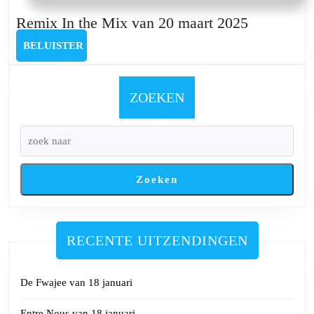
Remix
Remix In the Mix van 20 maart 2025
In
BELUISTER
BELUISTER
the
Mix
van
ZOEKEN
20
maart
2025
Zoeken
RECENTE UITZENDINGEN
De Fwajee van 18 januari
Entre Nous van 18 januari