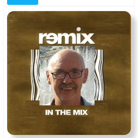
the
Mix
van
19
decem
2024