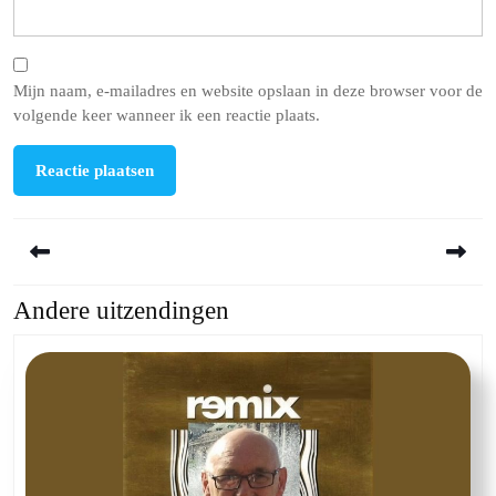
Mijn naam, e-mailadres en website opslaan in deze browser voor de
volgende keer wanneer ik een reactie plaats.
Berichtnavigatie
Andere uitzendingen
Previous
Next
post:
post: