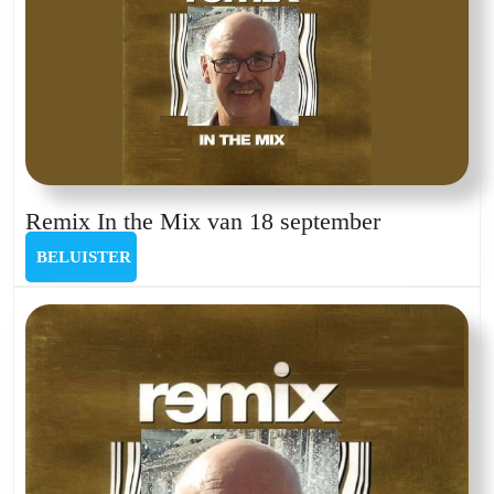
august
2024
Remix
Remix In the Mix van 18 september
In
BELUISTER
BELUISTER
the
Mix
van
18
september