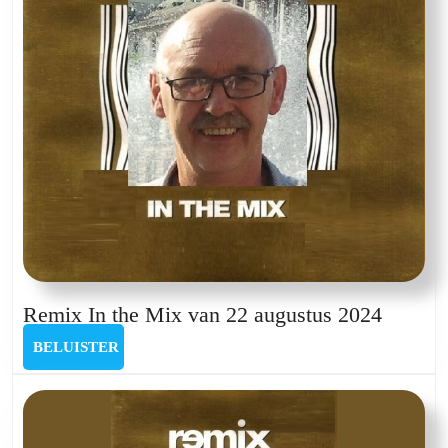
Remix
Remix In the Mix van 22 augustus 2024
In
BELUISTER
BELUISTER
the
Mix
van
22