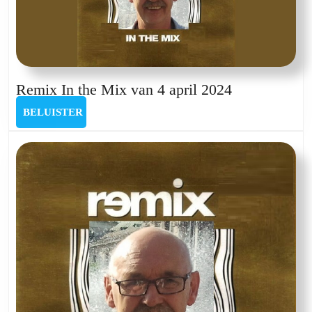
Remix
Remix In the Mix van 4 april 2024
In
BELUISTER
BELUISTER
the
Mix
van
4
april
2024