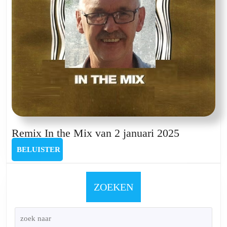
Remix
Remix In the Mix van 2 januari 2025
In
BELUISTER
BELUISTER
the
Mix
van
ZOEKEN
2
januari
2025