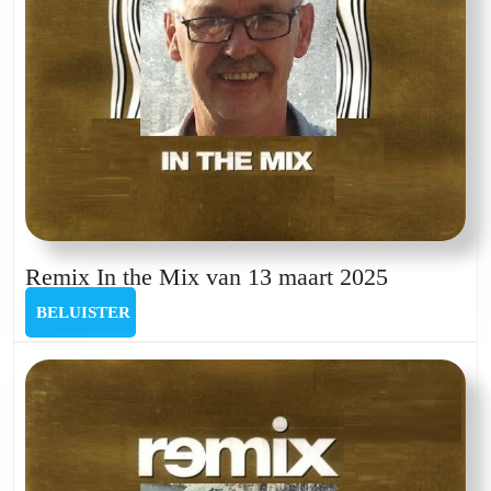
Remix
Remix In the Mix van 13 maart 2025
In
BELUISTER
BELUISTER
the
Mix
van
13
maart
2025