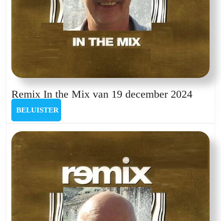
Remix
Remix In the Mix van 19 december 2024
In
BELUISTER
BELUISTER
the
Mix
van
19
decem
2024