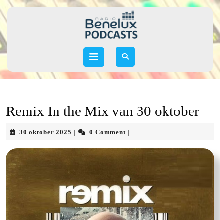
Skip
to
content
Skip
to
Open
content
Button
Remix In the Mix van 30 oktober
30
30 oktober 2025
0 Comment
|
|
oktober
2025