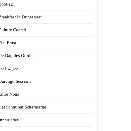
Bootleg
Breakfast In Dunestreet
Culture Coated
Das Ernst
De Dag des Oordeels
De Fwajee
Durango Sessions
Entre Nous
Het Schuuren Scharniertje
Innertiatief