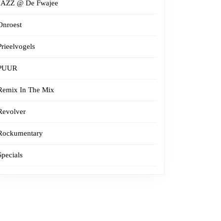
JAZZ @ De Fwajee
Onroest
Prieelvogels
PUUR
Remix In The Mix
Revolver
Rockumentary
Specials