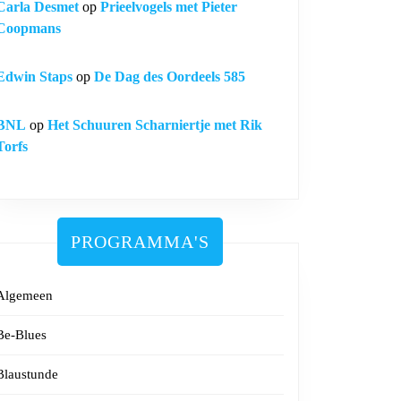
Carla Desmet
op
Prieelvogels met Pieter
Coopmans
Edwin Staps
op
De Dag des Oordeels 585
BNL
op
Het Schuuren Scharniertje met Rik
Torfs
PROGRAMMA'S
Algemeen
Be-Blues
Blaustunde