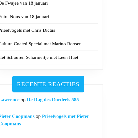
De Fwajee van 18 januari
Entre Nous van 18 januari
Prieelvogels met Chris Dictus
Culture Coated Special met Marino Roosen
Het Schuuren Scharniertje met Leen Huet
RECENTE REACTIES
Lawrence
op
De Dag des Oordeels 585
Pieter Coopmans
op
Prieelvogels met Pieter
Coopmans