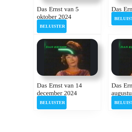
Das Ernst van 5
Das Ern
Das
oktober 2024
BELUIS
Ernst
BELUISTER
BELUISTER
van
5
oktober
2024
Das Ernst van 14
Das Ern
Das
december 2024
augustu
Ernst
BELUISTER
BELUISTER
BELUIS
van
14
december
2024