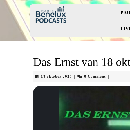
Skip
to
PRO
content
Skip
to
LIV
content
Das Ernst van 18 ok
18
18 oktober 2025
0 Comment
|
|
oktober
2025