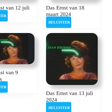
Das
st van 12 juli
Das Ernst van 18
Ernst
Das
maart 2024
BELUISTER
TER
van
Ernst
BELUISTER
BELUISTER
12
van
juli
18
maart
2024
st van 9
Das
s
Ernst
BELUISTER
TER
van
Das Ernst van 13 juli
9
Das
2024
augustus
Ernst
BELUISTER
BELUISTER