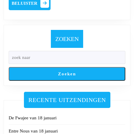
18
BELUISTER
BELUISTER
oktober
ZOEKEN
Zoeken
RECENTE UITZENDINGEN
De Fwajee van 18 januari
Entre Nous van 18 januari