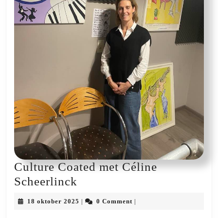
Culture Coated met Céline
Culture
Scheerlinck
Coated
18
18 oktober 2025
0 Comment
|
|
met
oktober