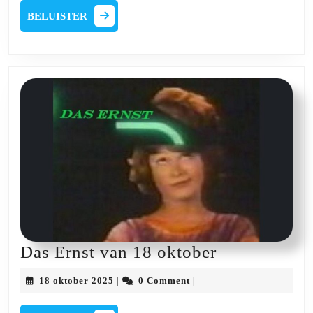
2025
Céline
BELUISTER
BELUISTER
Scheerlinck
Das
Das Ernst van 18 oktober
Ernst
18
18 oktober 2025
0 Comment
|
|
van
oktober
2025