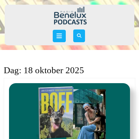
Skip
to
content
Skip
to
Open
content
Button
Dag:
18 oktober 2025