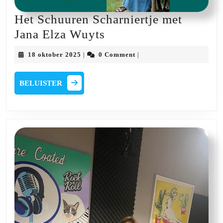
Het Schuuren Scharniertje met
Het
Jana Elza Wuyts
Schuuren
18
18 oktober 2025
0 Comment
|
|
Scharniertje
oktober
2025
met
BELUISTER
BELUISTER
Jana
Elza
Wuyts