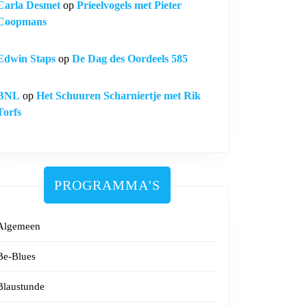
Carla Desmet
op
Prieelvogels met Pieter
Coopmans
Edwin Staps
op
De Dag des Oordeels 585
BNL
op
Het Schuuren Scharniertje met Rik
Torfs
PROGRAMMA'S
Algemeen
Be-Blues
Blaustunde