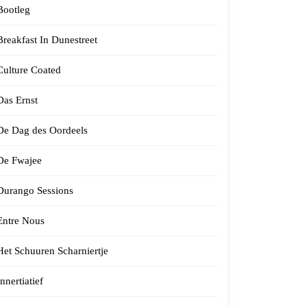
Bootleg
Breakfast In Dunestreet
Culture Coated
Das Ernst
De Dag des Oordeels
De Fwajee
Durango Sessions
Entre Nous
Het Schuuren Scharniertje
Innertiatief