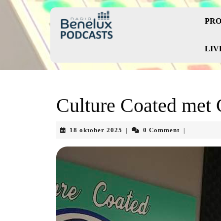
Skip
to
PRO
content
Skip
to
LIV
content
Culture Coated met 
18
18 oktober 2025
0 Comment
|
|
oktober
2025