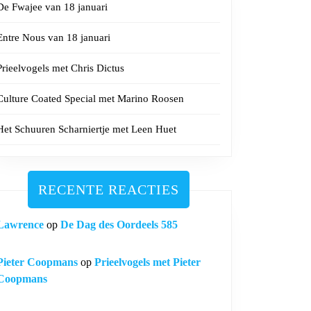
De Fwajee van 18 januari
Entre Nous van 18 januari
Prieelvogels met Chris Dictus
Culture Coated Special met Marino Roosen
Het Schuuren Scharniertje met Leen Huet
RECENTE REACTIES
Lawrence
op
De Dag des Oordeels 585
Pieter Coopmans
op
Prieelvogels met Pieter
Coopmans