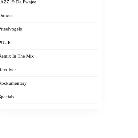
JAZZ @ De Fwajee
Onroest
Prieelvogels
PUUR
Remix In The Mix
Revolver
Rockumentary
Specials