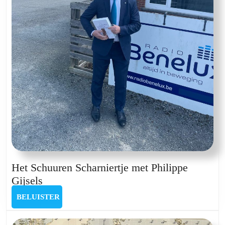
Het Schuuren Scharniertje met Philippe
Het
Gijsels
Schuuren
BELUISTER
BELUISTER
Scharniertje
met