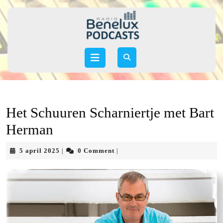
Skip
to
content
Skip
to
Open
content
Button
Het Schuuren Scharniertje met Bart
Herman
5
5 april 2025
0 Comment
|
|
april
2025