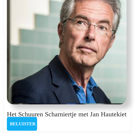
Nico
He
Het Schuuren Scharniertje met Jan Hautekiet
Sc
BELUISTER
BELUISTER
Sc