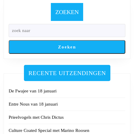
me
Ja
ZOEKEN
Ha
Zoeken
RECENTE UITZENDINGEN
De Fwajee van 18 januari
Entre Nous van 18 januari
Prieelvogels met Chris Dictus
Culture Coated Special met Marino Roosen