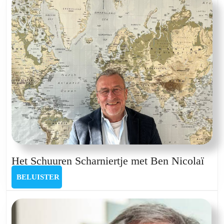
Philippe
Gijsels
Het
Het Schuuren Scharniertje met Ben Nicolaï
Sch
BELUISTER
BELUISTER
Scha
met
Ben