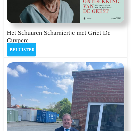
Het Schuuren Scharniertje met Griet De
Het
Cuypere
Schuuren
BELUISTER
BELUISTER
Scharniertje
met
Griet
De
Cuypere