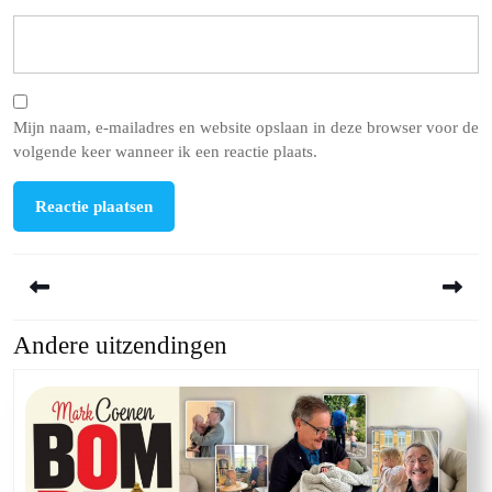
Mijn naam, e-mailadres en website opslaan in deze browser voor de
volgende keer wanneer ik een reactie plaats.
Berichtnavigatie
Andere uitzendingen
Previous
Next
post:
post: