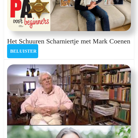
He
Het Schuuren Scharniertje met Mark Coenen
Sc
BELUISTER
BELUISTER
Sc
me
Ma
Co