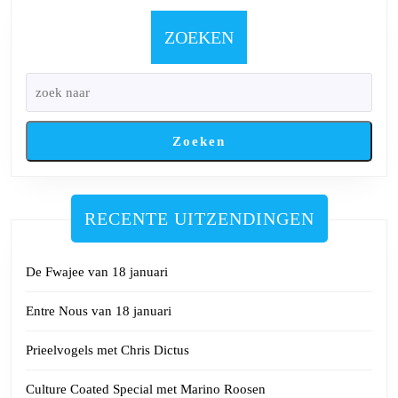
Natalie
Fonteni
ZOEKEN
Arduin,
Bart
Van
Puyenbroeck,
Zoeken
Severine
Naessens
en
Joke
RECENTE UITZENDINGEN
Knockaert
De Fwajee van 18 januari
Entre Nous van 18 januari
Prieelvogels met Chris Dictus
Culture Coated Special met Marino Roosen