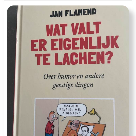
met
François
de
Waal