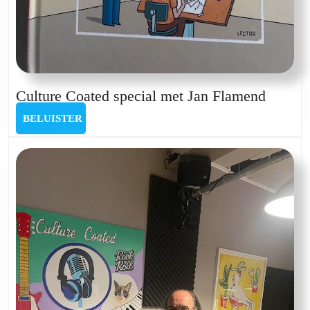
Cultur
Culture Coated special met Jan Flamend
Coated
BELUISTER
BELUISTER
special
met
Jan
Flame