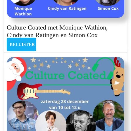
Culture Coated met Monique Wathion,
Culture
Cindy van Ratingen en Simon Cox
Coated
BELUISTER
BELUISTER
met
Monique
Wathion,
Cindy
van
Ratingen
en
Simon
Cox