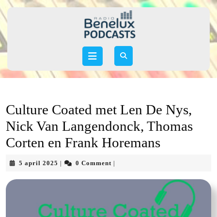
Skip
to
content
Skip
to
Open
content
Button
Culture Coated met Len De Nys,
Nick Van Langendonck, Thomas
Corten en Frank Horemans
5
5 april 2025
0 Comment
|
|
april
2025