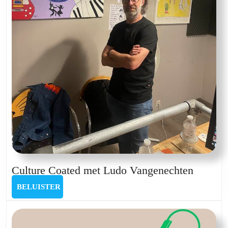
Culture
Culture Coated met Ludo Vangenechten
Coated
BELUISTER
BELUISTER
met
Ludo
Vangen