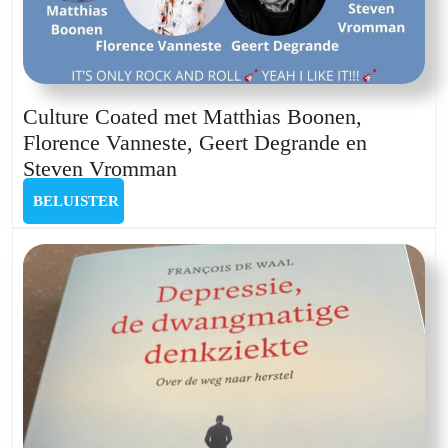
Culture Coated met Matthias Boonen,
Florence Vanneste, Geert Degrande en
Culture
Steven Vromman
Coated
BELUISTER
BELUISTER
met
Matthias
Boonen,
Florence
Vanneste,
Geert
Degrande
en
Steven