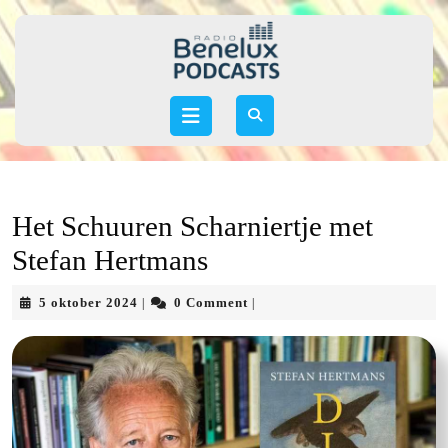
Skip
to
content
Skip
to
Open
content
Button
Het Schuuren Scharniertje met
Stefan Hertmans
5
5 oktober 2024
0 Comment
|
|
oktober
2024