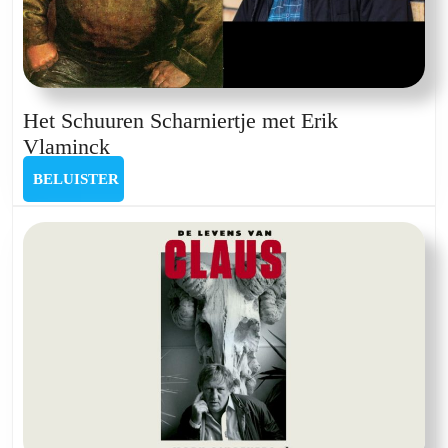
Het Schuuren Scharniertje met Erik
Het
Vlaminck
Schuuren
BELUISTER
BELUISTER
Scharniertje
met
Erik
Vlaminck