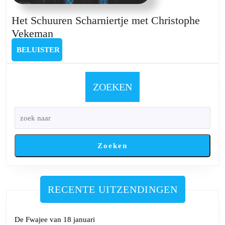
Het Schuuren Scharniertje met Christophe
Het
Vekeman
Schuuren
BELUISTER
BELUISTER
Scharniertje
met
Christophe
ZOEKEN
Vekeman
Zoeken
RECENTE UITZENDINGEN
De Fwajee van 18 januari