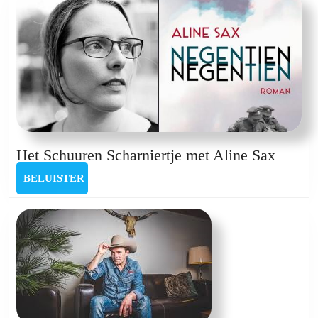
Christophe
Busch
Het
Het Schuuren Scharniertje met Aline Sax
Schuu
BELUISTER
BELUISTER
Scharn
met
Aline
Sax