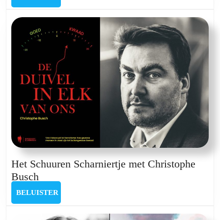
Scharniertje
met
Toon
Gabriëls
Het Schuuren Scharniertje met Christophe
Het
Busch
Schuuren
BELUISTER
BELUISTER
Scharniertje
met