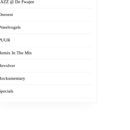
JAZZ @ De Fwajee
Onroest
Prieelvogels
PUUR
Remix In The Mix
Revolver
Rockumentary
Specials