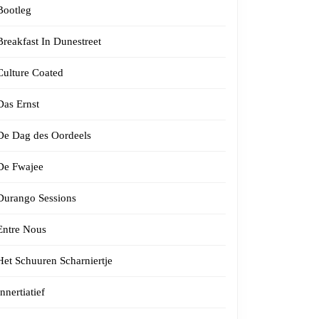
Bootleg
Breakfast In Dunestreet
Culture Coated
Das Ernst
De Dag des Oordeels
De Fwajee
Durango Sessions
Entre Nous
Het Schuuren Scharniertje
Innertiatief