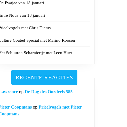
De Fwajee van 18 januari
Entre Nous van 18 januari
Prieelvogels met Chris Dictus
Culture Coated Special met Marino Roosen
Het Schuuren Scharniertje met Leen Huet
RECENTE REACTIES
Lawrence
op
De Dag des Oordeels 585
Pieter Coopmans
op
Prieelvogels met Pieter
Coopmans