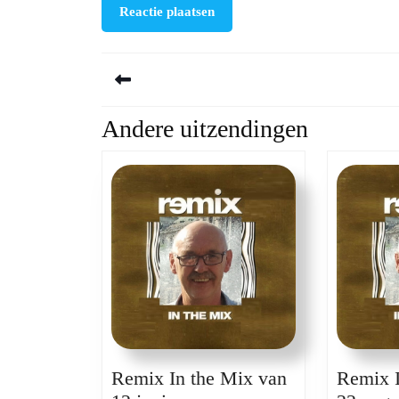
Berichtnavigatie
Andere uitzendingen
Previous
post:
Remix In the Mix van
Remix I