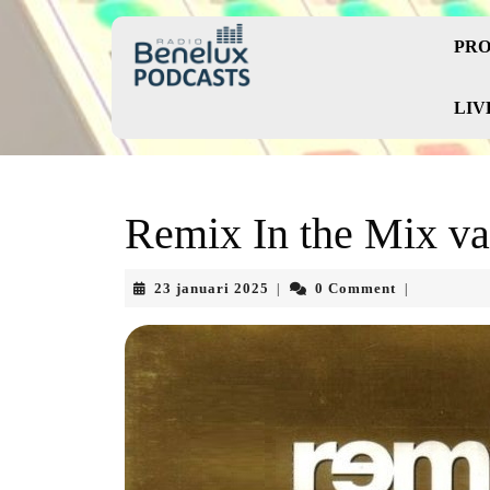
Skip
to
PRO
content
Skip
to
LIV
content
Remix In the Mix va
23
23 januari 2025
0 Comment
|
|
januari
2025