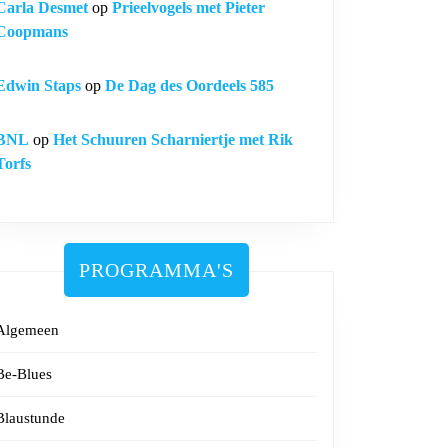
Carla Desmet
op
Prieelvogels met Pieter
Coopmans
Edwin Staps
op
De Dag des Oordeels 585
BNL
op
Het Schuuren Scharniertje met Rik
Torfs
PROGRAMMA'S
Algemeen
Be-Blues
Blaustunde