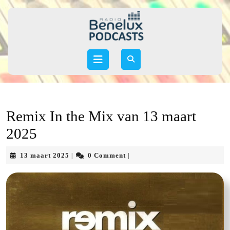
Skip
to
content
Skip
to
Open
content
Button
Remix In the Mix van 13 maart
2025
13
13 maart 2025
0 Comment
|
|
maart
2025