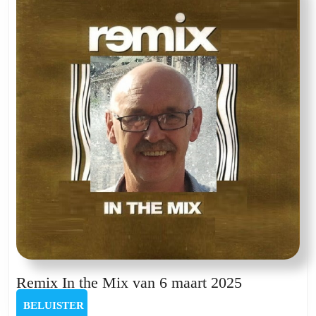
31
oktober
2024
Remix
Remix In the Mix van 6 maart 2025
In
BELUISTER
BELUISTER