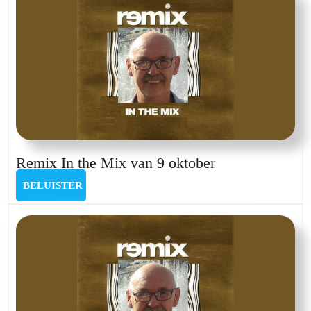
van
29
mei
Remix
Remix In the Mix van 9 oktober
In
BELUISTER
BELUISTER
the
Mix
van
9
oktober