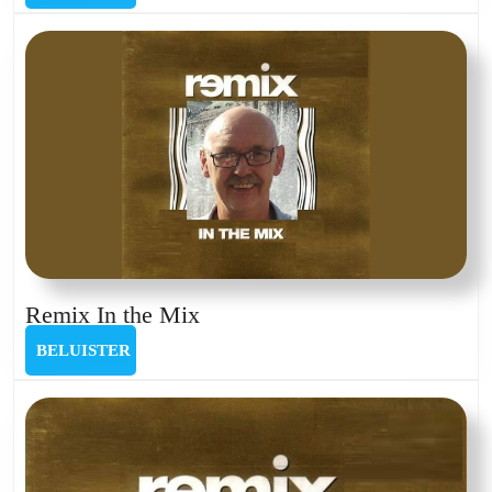
the
Mix
van
6
maart
2025
Remix
Remix In the Mix
In
BELUISTER
BELUISTER
the
Mix