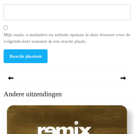
Mijn naam, e-mailadres en website opslaan in deze browser voor de
volgende keer wanneer ik een reactie plaats.
Berichtnavigatie
Andere uitzendingen
Previous
Next
post:
post: