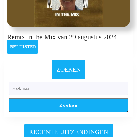
Remix
Remix In the Mix van 29 augustus 2024
In
BELUISTER
BELUISTER
the
Mix
van
ZOEKEN
29
august
2024
Zoeken
RECENTE UITZENDINGEN