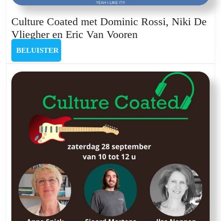
Culture Coated met Dominic Rossi, Niki De
Culture
Vliegher en Eric Van Vooren
Coated
BELUISTER
BELUISTER
met
Dominic
Rossi,
Niki
De
Vliegher
en
Eric
Van
Vooren