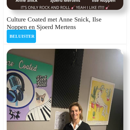
Culture Coated met Anne Snick, Ilse
Culture
Noppen en Sjoerd Mertens
Coated
BELUISTER
BELUISTER
met
Anne
Snick,
Ilse
Noppen
en
Sjoerd
Mertens