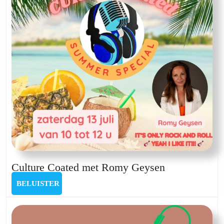
Cutsem,
Linde
De
Vroey,
Cas
Vanzeer
en
Jeroen
Prossé
Culture
Culture Coated met Romy Geysen
Coated
BELUISTER
BELUISTER
met
Romy
Geysen