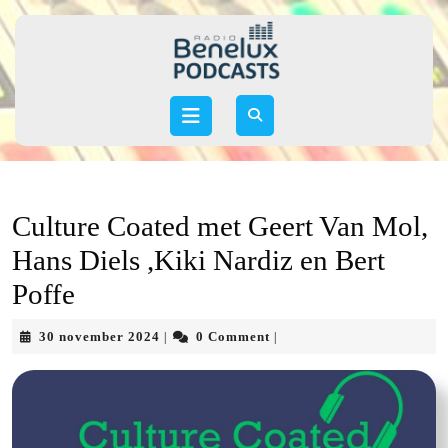
Skip
to
content
Skip
to
Open
content
Button
Culture Coated met Geert Van Mol,
Hans Diels ,Kiki Nardiz en Bert
Poffe
30
30 november 2024
0 Comment
|
|
november
2024