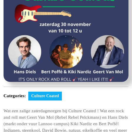
Categories:
Culture Coated
Wat een zalige zaterdagmorgen bij Culture Coated ! Wat een rock
and roll met Geert Van Mol (Rebel Rebel Pelckmans) en Hans Diels
(markt onder vuur Lannoo campus) Kiki Nardiz en Bert Poffé!
Indianen, steenkool, David Bowie, natuur, eikelkoffie en veel meer