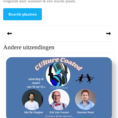
volgende keer wanneer ik een reactie plaats.
Berichtnavigatie
Andere uitzendingen
Previous
Next
post:
post: