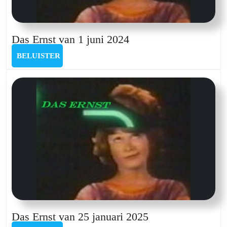
Das
Das Ernst van 1 juni 2024
Ernst
BELUISTER
BELUISTER
van
1
juni
2024
Das
Das Ernst van 25 januari 2025