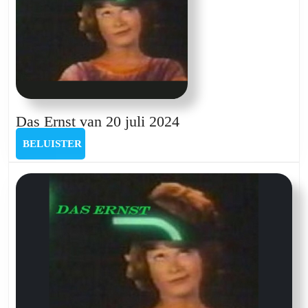
Das
Das Ernst van 20 juli 2024
Ernst
BELUISTER
BELUISTER
van
20
juli
2024