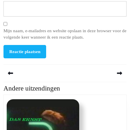
Mijn naam, e-mailadres en website opslaan in deze browser voor de
volgende keer wanneer ik een reactie plaats.
Berichtnavigatie
Andere uitzendingen
Previous
Next
post:
post: