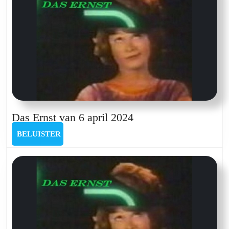
Das
Das Ernst van 6 april 2024
Ernst
BELUISTER
BELUISTER
van
6
april
2024