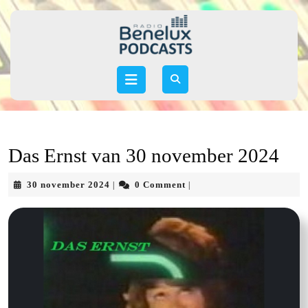
Skip
to
content
Skip
to
Open
content
Button
Das Ernst van 30 november 2024
30
30 november 2024
0 Comment
|
|
november
2024