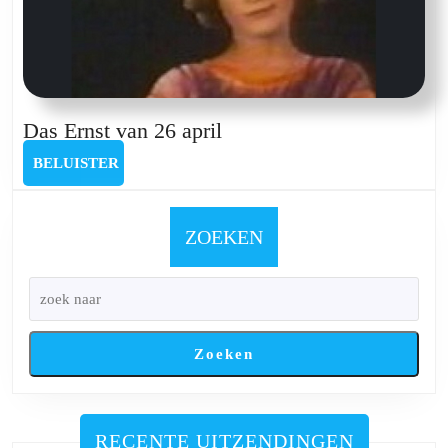
Das
Das Ernst van 26 april
Ernst
BELUISTER
BELUISTER
van
26
april
ZOEKEN
Zoeken
RECENTE UITZENDINGEN