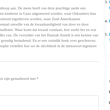
anhoop aan. De mens heeft van deze prachtige aarde een
nden kinderen in Gaza uitgemoord worden, waar Oekraïners hun
ersnood ingedreven worden, waar Zuid-Amerikaanse
llemaal omwille van de kwaadaardigheid van door en door
 malloten. Waar komt dat kwaad vandaan, hoe werkt het en wat
les van. De voorzitter van het Hannah Arendt is een kenner van
p grondig bestudeerd. En er een vuistdik boek over geschreven,
stophe vertellen hoe we de slechtheid in de menssoort tegemoet
den zijn gemarkeerd met
*