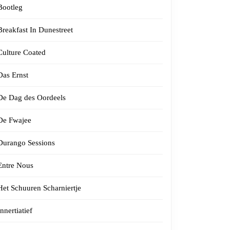
Bootleg
Breakfast In Dunestreet
Culture Coated
Das Ernst
De Dag des Oordeels
De Fwajee
Durango Sessions
Entre Nous
Het Schuuren Scharniertje
Innertiatief