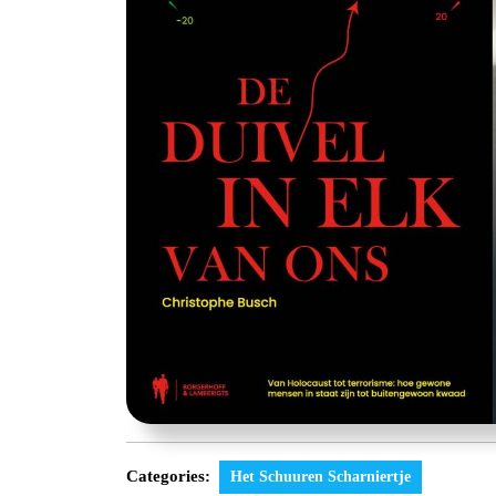
Categories:
Het Schuuren Scharniertje