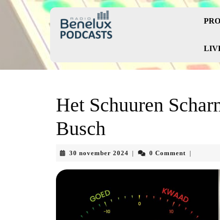
Skip
to
PRO
content
Skip
to
LIV
content
Het Schuuren Scharn
Busch
30
30 november 2024
0 Comment
|
|
november
2024