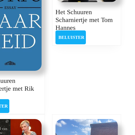
Het Schuuren
Scharniertje met Tom
Het
Hannes
Schuuren
BELUISTER
BELUISTER
Scharniertje
met
Tom
Hannes
huuren
ertje met Rik
t
huuren
BELUISTER
TER
harniertje
t
k