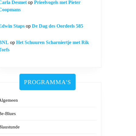
Carla Desmet
op
Prieelvogels met Pieter
Coopmans
Edwin Staps
op
De Dag des Oordeels 585
BNL
op
Het Schuuren Scharniertje met Rik
Torfs
PROGRAMMA'S
Algemeen
Be-Blues
Blaustunde