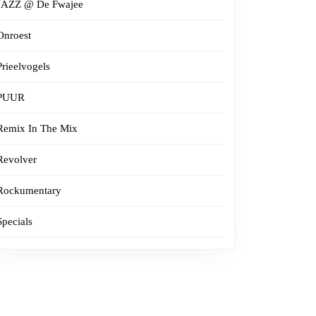
JAZZ @ De Fwajee
Onroest
Prieelvogels
PUUR
Remix In The Mix
Revolver
Rockumentary
Specials