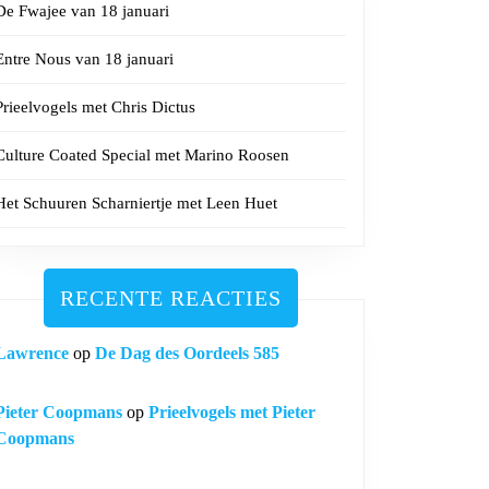
De Fwajee van 18 januari
Entre Nous van 18 januari
Prieelvogels met Chris Dictus
Culture Coated Special met Marino Roosen
Het Schuuren Scharniertje met Leen Huet
RECENTE REACTIES
Lawrence
op
De Dag des Oordeels 585
Pieter Coopmans
op
Prieelvogels met Pieter
Coopmans