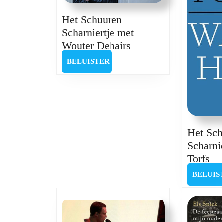
Het Schuuren
Scharniertje met
Het
Wouter Dehairs
Schuuren
BELUISTER
BELUISTER
Scharniertje
met
Wouter
Dehairs
Het Sc
Scharni
He
Torfs
Sc
BELUIS
Sc
me
Ri