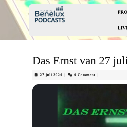
Skip
to
PRO
content
Skip
to
LIV
content
Das Ernst van 27 jul
27
27 juli 2024
0 Comment
|
|
juli
2024