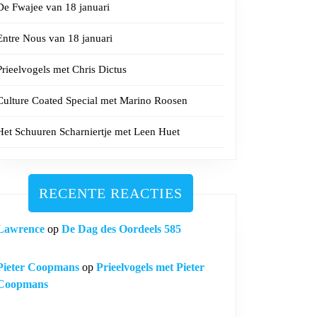
De Fwajee van 18 januari
Entre Nous van 18 januari
Prieelvogels met Chris Dictus
Culture Coated Special met Marino Roosen
Het Schuuren Scharniertje met Leen Huet
RECENTE REACTIES
Lawrence
op
De Dag des Oordeels 585
Pieter Coopmans
op
Prieelvogels met Pieter
Coopmans