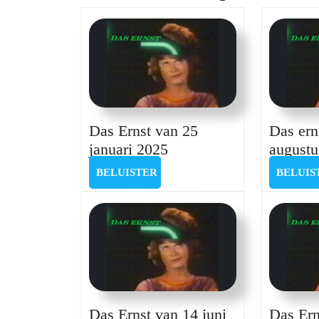
post:
Das Ernst van 25
Das ern
Das
januari 2025
augustu
Ernst
BELUISTER
BELUISTER
BELUIS
van
25
januari
2025
Das
Das Ernst van 14 juni
Das Ern