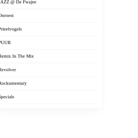
JAZZ @ De Fwajee
Onroest
Prieelvogels
PUUR
Remix In The Mix
Revolver
Rockumentary
Specials