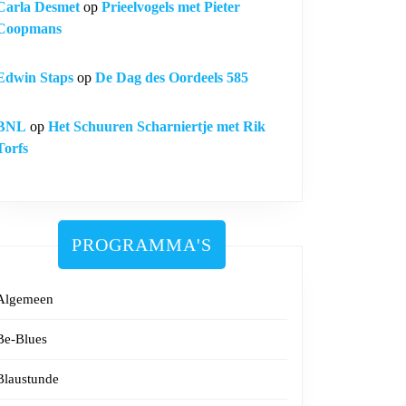
Carla Desmet
op
Prieelvogels met Pieter
Coopmans
Edwin Staps
op
De Dag des Oordeels 585
BNL
op
Het Schuuren Scharniertje met Rik
Torfs
PROGRAMMA'S
Algemeen
Be-Blues
Blaustunde