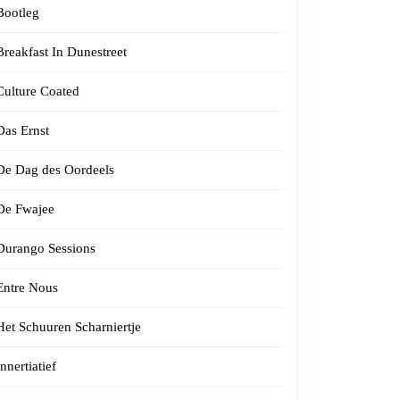
Bootleg
Breakfast In Dunestreet
Culture Coated
Das Ernst
De Dag des Oordeels
De Fwajee
Durango Sessions
Entre Nous
Het Schuuren Scharniertje
Innertiatief