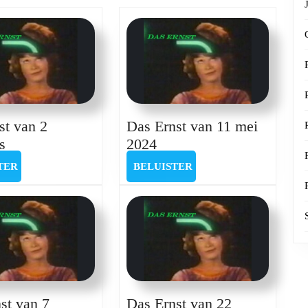
post:
st van 2
Das Ernst van 11 mei
Das
Das
s
2024
ernst
Ernst
BELUISTER
BELUISTER
TER
BELUISTER
van
van
2
11
augustus
mei
2024
st van 7
Das Ernst van 22