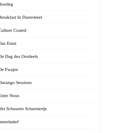
Bootleg
Breakfast In Dunestreet
Culture Coated
Das Ernst
De Dag des Oordeels
De Fwajee
Durango Sessions
Entre Nous
Het Schuuren Scharniertje
Innertiatief