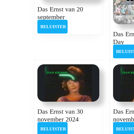
Das Ernst van 20
Das
september
Ernst
BELUISTER
BELUISTER
van
Das Ern
20
Da
Day
september
Ern
BELUIS
Be
Har
Da
Das Ernst van 30
Das Ern
Das
november 2024
novemb
Ernst
BELUISTER
BELUISTER
BELUIS