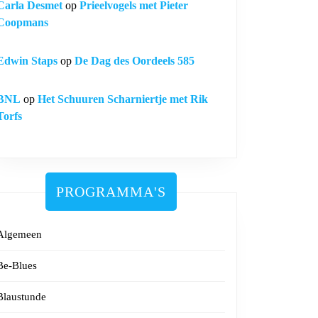
Carla Desmet
op
Prieelvogels met Pieter
Coopmans
Edwin Staps
op
De Dag des Oordeels 585
BNL
op
Het Schuuren Scharniertje met Rik
Torfs
PROGRAMMA'S
Algemeen
Be-Blues
Blaustunde