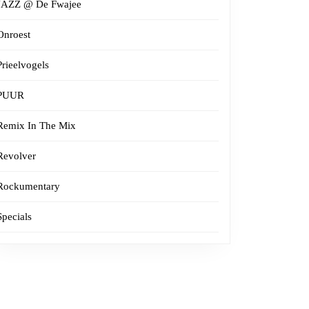
JAZZ @ De Fwajee
Onroest
Prieelvogels
PUUR
Remix In The Mix
Revolver
Rockumentary
Specials