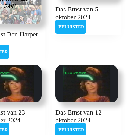
Das Ernst van 5
Das
oktober 2024
Ernst
BELUISTER
BELUISTER
van
st Ben Harper
5
s
oktober
st
BELUISTER
TER
2024
n
per
y
st van 23
Das Ernst van 12
Das
Das
er 2024
oktober 2024
Ernst
Ernst
BELUISTER
BELUISTER
TER
BELUISTER