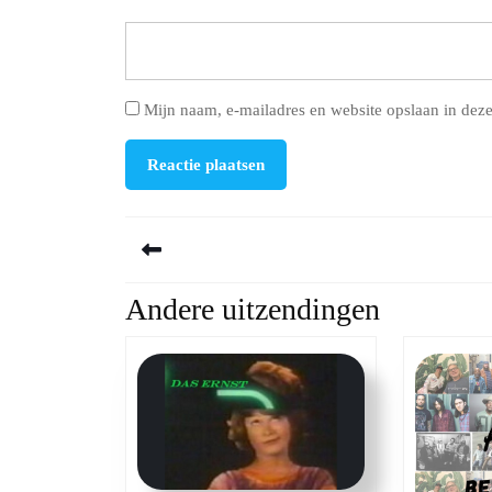
Mijn naam, e-mailadres en website opslaan in deze
Berichtnavigatie
Andere uitzendingen
Previous
post: