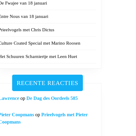
De Fwajee van 18 januari
Entre Nous van 18 januari
Prieelvogels met Chris Dictus
Culture Coated Special met Marino Roosen
Het Schuuren Scharniertje met Leen Huet
RECENTE REACTIES
Lawrence
op
De Dag des Oordeels 585
Pieter Coopmans
op
Prieelvogels met Pieter
Coopmans