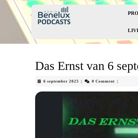
Skip
to
PRO
content
Skip
to
LIV
content
Das Ernst van 6 sep
6
6 september 2025
0 Comment
|
|
september
2025