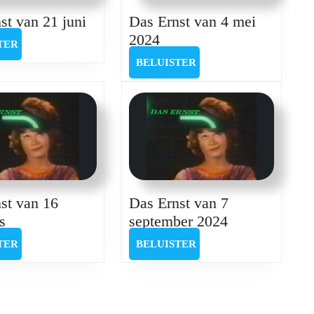
Das
st van 21 juni
Das Ernst van 4 mei
Ernst
Das
2024
BELUISTER
TER
van
Ernst
BELUISTER
BELUISTER
21
van
juni
4
mei
2024
st van 16
Das Ernst van 7
Das
Das
s
september 2024
Ernst
Ernst
BELUISTER
BELUISTER
TER
BELUISTER
van
van
16
7
augustus
september
2024