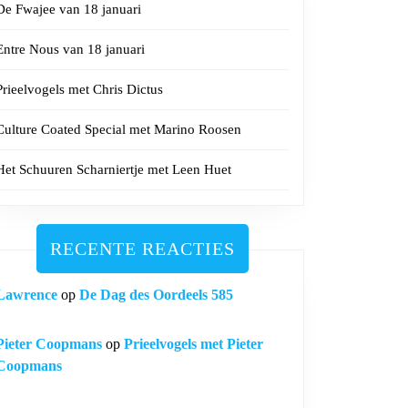
De Fwajee van 18 januari
Entre Nous van 18 januari
Prieelvogels met Chris Dictus
Culture Coated Special met Marino Roosen
Het Schuuren Scharniertje met Leen Huet
RECENTE REACTIES
Lawrence
op
De Dag des Oordeels 585
Pieter Coopmans
op
Prieelvogels met Pieter
Coopmans