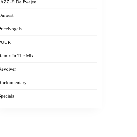
JAZZ @ De Fwajee
Onroest
Prieelvogels
PUUR
Remix In The Mix
Revolver
Rockumentary
Specials