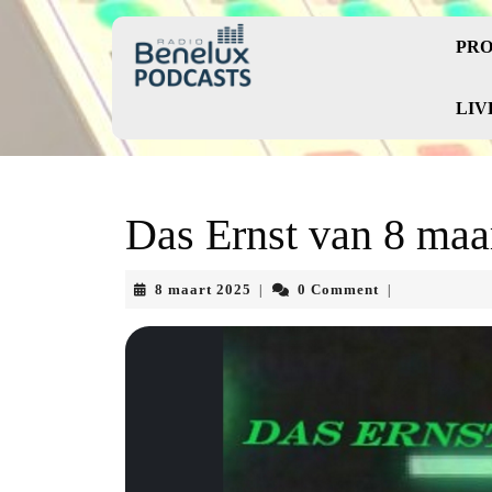
Skip
to
PRO
content
Skip
to
LIV
content
Das Ernst van 8 maa
8
8 maart 2025
0 Comment
|
|
maart
2025