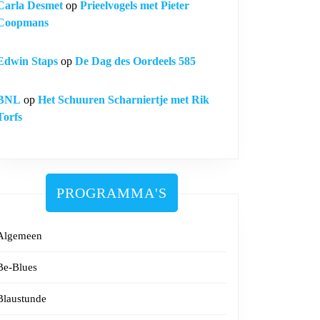
Carla Desmet
op
Prieelvogels met Pieter
Coopmans
Edwin Staps
op
De Dag des Oordeels 585
BNL
op
Het Schuuren Scharniertje met Rik
Torfs
PROGRAMMA'S
Algemeen
Be-Blues
Blaustunde