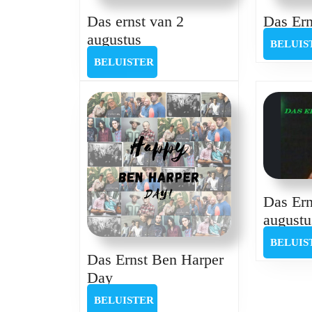
Das ernst van 2
Das Ern
Das
augustus
BELUIS
ernst
BELUISTER
BELUISTER
van
2
augustus
Das Ern
augustu
BELUIS
Das Ernst Ben Harper
Das
Day
Ernst
BELUISTER
BELUISTER