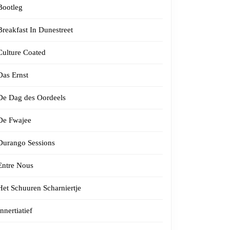
Bootleg
Breakfast In Dunestreet
Culture Coated
Das Ernst
De Dag des Oordeels
De Fwajee
Durango Sessions
Entre Nous
Het Schuuren Scharniertje
Innertiatief