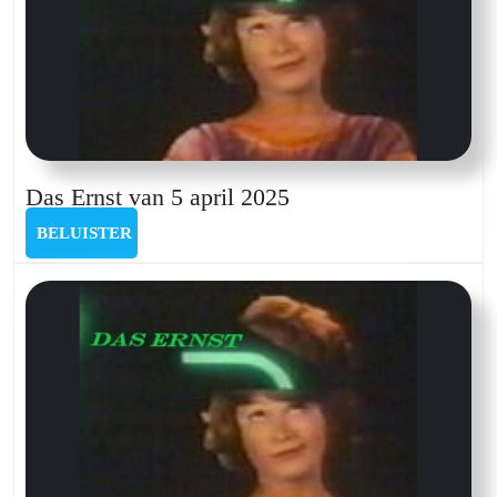
Das
Das Ernst van 5 april 2025
Ernst
BELUISTER
BELUISTER
van
5
april
2025