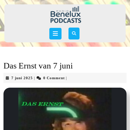
Skip
to
content
Skip
to
Open
content
Button
Das Ernst van 7 juni
7
7 juni 2025
0 Comment
|
|
juni
2025