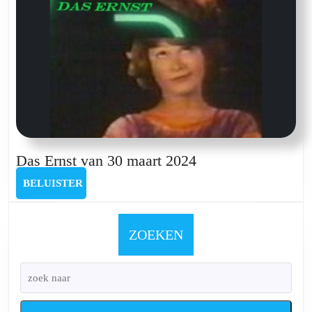
Das
Das Ernst van 30 maart 2024
Ernst
BELUISTER
BELUISTER
van
30
maart
ZOEKEN
2024