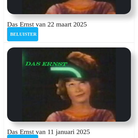
Das
Das Ernst van 22 maart 2025
Ernst
BELUISTER
BELUISTER
van
22
maart
2025
Das
Das Ernst van 11 januari 2025