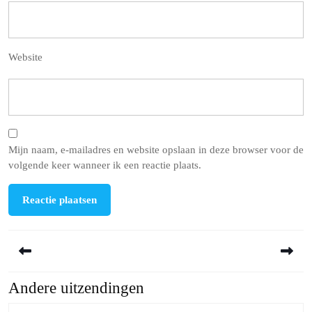
Website
Mijn naam, e-mailadres en website opslaan in deze browser voor de
volgende keer wanneer ik een reactie plaats.
Berichtnavigatie
Andere uitzendingen
Previous
Next
post:
post: