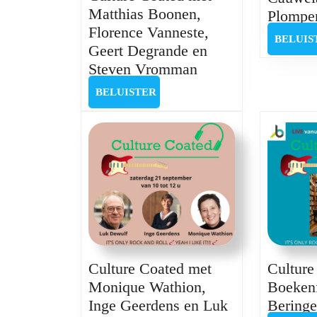
Matthias Boonen,
Plompen
Florence Vanneste,
BELUIS
Geert Degrande en
Culture
Steven Vromman
Coated
BELUISTER
BELUISTER
met
Matthias
Boonen,
Florence
Vanneste,
Geert
Degrande
en
Steven
Culture Coated met
Culture
Vromman
Monique Wathion,
Boekenf
Inge Geerdens en Luk
Bering