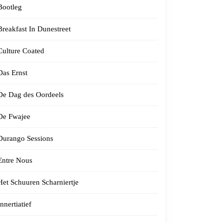
Bootleg
Breakfast In Dunestreet
Culture Coated
Das Ernst
De Dag des Oordeels
De Fwajee
Durango Sessions
Entre Nous
Het Schuuren Scharniertje
Innertiatief