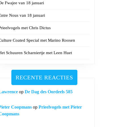
De Fwajee van 18 januari
Entre Nous van 18 januari
Prieelvogels met Chris Dictus
Culture Coated Special met Marino Roosen
Het Schuuren Scharniertje met Leen Huet
RECENTE REACTIES
Lawrence
op
De Dag des Oordeels 585
Pieter Coopmans
op
Prieelvogels met Pieter
Coopmans