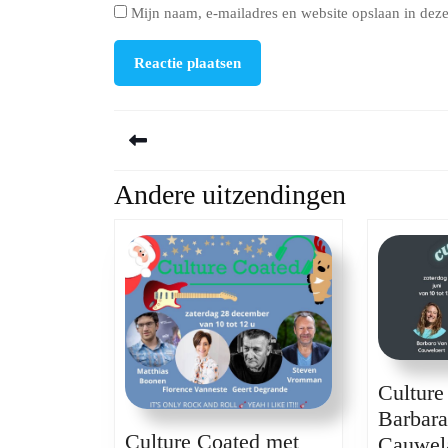
Mijn naam, e-mailadres en website opslaan in deze
Berichtnavigatie
Andere uitzendingen
Previous
post:
Culture
Barbar
Culture Coated met
Cauwela