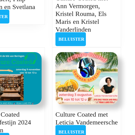
Ann Vermorgen,
Culture
 en Svetlana
Kristel Rouma, Els
Coated
BELUISTER
TER
Maris en Kristel
met
Culture
Vanderlinden
Barbara
Coated
Van
BELUISTER
BELUISTER
met
Cauwelaert,
Ann
Filip
Vermorgen,
Plompen
Kristel
en
Rouma,
Svetlana
Els
Maris
en
Kristel
Culture Coated met
 Coated
Vanderlinden
Cultur
Leticia Vandemeersche
estijn 2024
Coate
Culture
en
BELUISTER
BELUISTER