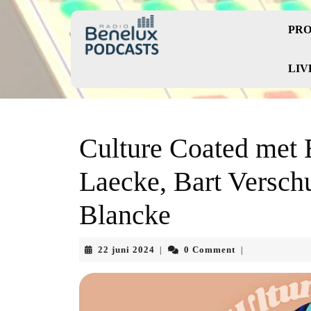
Skip
to
PRO
content
Skip
to
LIV
content
Culture Coated met 
Laecke, Bart Versch
Blancke
22
22 juni 2024
0 Comment
|
|
juni
2024