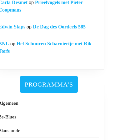
Carla Desmet
op
Prieelvogels met Pieter
Coopmans
Edwin Staps
op
De Dag des Oordeels 585
BNL
op
Het Schuuren Scharniertje met Rik
Torfs
PROGRAMMA'S
Algemeen
Be-Blues
Blaustunde