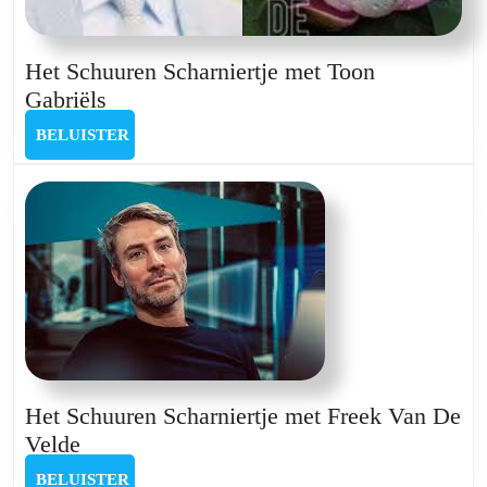
Het Schuuren Scharniertje met Toon
Het
Gabriëls
Schuuren
BELUISTER
BELUISTER
Scharniertje
met
Toon
Gabriëls
Het Schuuren Scharniertje met Freek Van De
Het
Velde
Schuuren
BELUISTER
BELUISTER