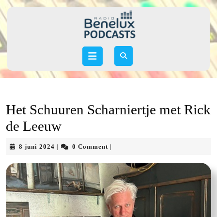
Skip
to
content
Skip
to
Open
content
Button
Het Schuuren Scharniertje met Rick
de Leeuw
8
8 juni 2024
0 Comment
|
|
juni
2024