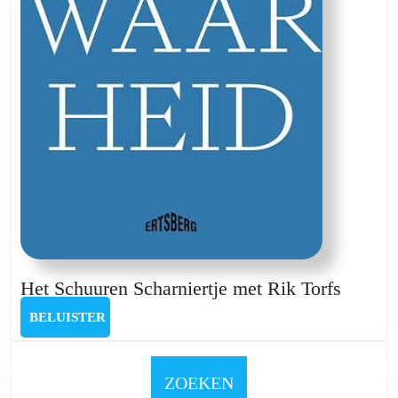
Het
Het Schuuren Scharniertje met Rik Torfs
Schuur
BELUISTER
BELUISTER
Scharni
met
Rik
ZOEKEN