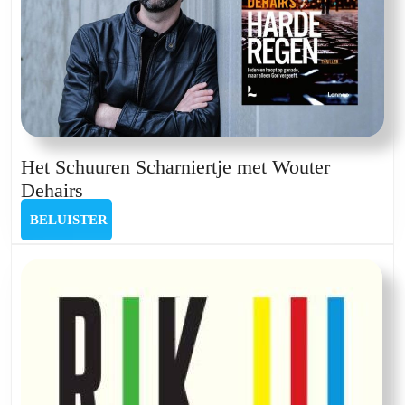
Het Schuuren Scharniertje met Wouter
Het
Dehairs
Schuuren
BELUISTER
BELUISTER
Scharniertje
met
Wouter
Dehairs