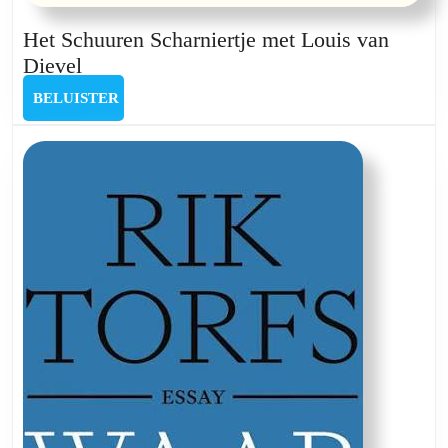
Het Schuuren Scharniertje met Louis van
Het
Dievel
Schuuren
BELUISTER
BELUISTER
Scharniertje
met
Louis
van
Dievel