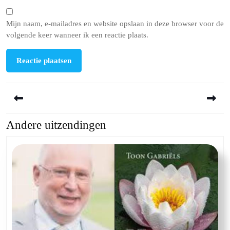
Mijn naam, e-mailadres en website opslaan in deze browser voor de
volgende keer wanneer ik een reactie plaats.
Berichtnavigatie
Andere uitzendingen
Previous
Next
post:
post: