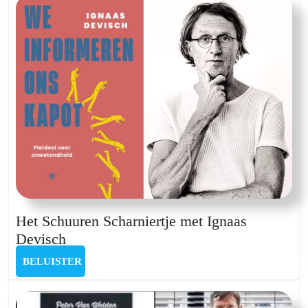
Inge
Schelstraete
Het Schuuren Scharniertje met Ignaas
Het
Devisch
Schuuren
BELUISTER
BELUISTER
Scharniertje
met