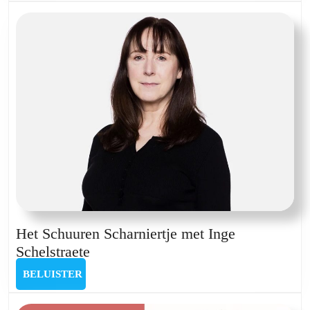
met
Luckas
Vander
Taelen
Het Schuuren Scharniertje met Inge
Het
Schelstraete
Schuuren
BELUISTER
BELUISTER
Scharniertje
met