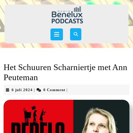
Skip
to
content
Skip
to
Open
content
Button
Het Schuuren Scharniertje met Ann
Peuteman
6
6 juli 2024
0 Comment
|
|
juli
2024