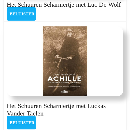
Het
Het Schuuren Scharniertje met Luc De Wolf
Sch
BELUISTER
BELUISTER
Sch
met
Lu
De
Wol
Het Schuuren Scharniertje met Luckas
Het
Vander Taelen
Schuuren
BELUISTER
BELUISTER
Scharniertje