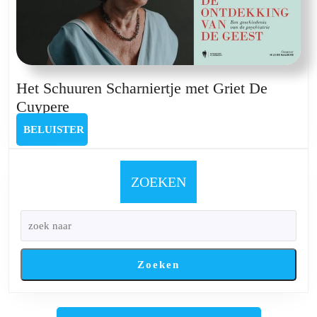
Het Schuuren Scharniertje met Griet De
Het
Cuypere
Schuuren
BELUISTER
BELUISTER
Scharniertje
met
Griet
ZOEKEN
De
Cuypere
Zoeken