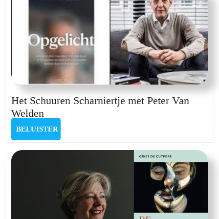
Ignaas
Devisch
Het Schuuren Scharniertje met Peter Van
Het
Welden
Schuuren
BELUISTER
BELUISTER
Scharniertje
met
Peter
Van
Welden