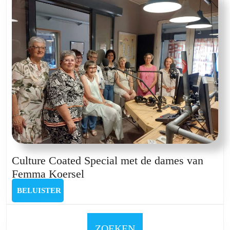
Culture Coated Special met de dames van
Culture
Femma Koersel
Coated
BELUISTER
BELUISTER
Special
met
de
ZOEKEN