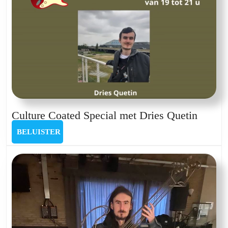
Cultur
Culture Coated Special met Dries Quetin
Coate
BELUISTER
BELUISTER
Specia
met
Dries
Quetin