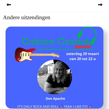
Andere uitzendingen
Previous
Next
post:
post: