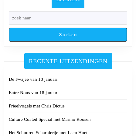
dames
van
Femma
Koersel
Zoeken
RECENTE UITZENDINGEN
De Fwajee van 18 januari
Entre Nous van 18 januari
Prieelvogels met Chris Dictus
Culture Coated Special met Marino Roosen
Het Schuuren Scharniertje met Leen Huet