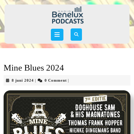
Skip
to
content
Skip
to
Open
content
Button
Mine Blues 2024
8
8 juni 2024
0 Comment
|
|
juni
2024