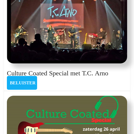
Culture
Culture Coated Special met T.C. Arno
Coated
BELUISTER
BELUISTER
Special
met
T.C.
Arno