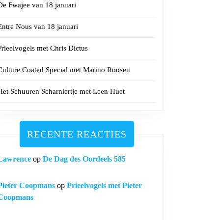
De Fwajee van 18 januari
Entre Nous van 18 januari
Prieelvogels met Chris Dictus
Culture Coated Special met Marino Roosen
Het Schuuren Scharniertje met Leen Huet
RECENTE REACTIES
Lawrence
op
De Dag des Oordeels 585
Pieter Coopmans
op
Prieelvogels met Pieter
Coopmans