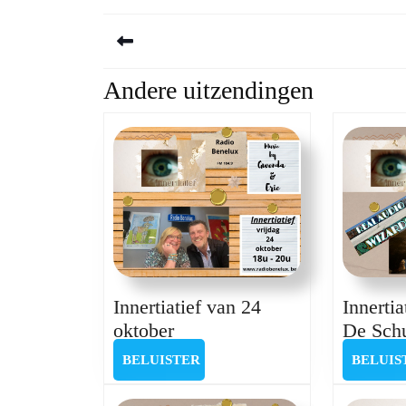
Berichtnavigatie
Andere uitzendingen
Previous
post:
Innertiatief van 24
Innerti
Innertiatief
oktober
De Schu
van
BELUISTER
BELUISTER
BELUIS
24
oktober