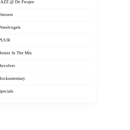
JAZZ @ De Fwajee
Onroest
Prieelvogels
PUUR
Remix In The Mix
Revolver
Rockumentary
Specials