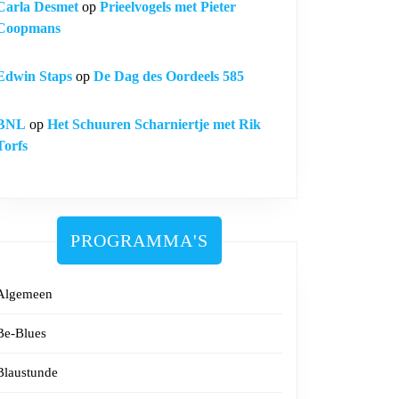
Carla Desmet
op
Prieelvogels met Pieter
Coopmans
Edwin Staps
op
De Dag des Oordeels 585
BNL
op
Het Schuuren Scharniertje met Rik
Torfs
PROGRAMMA'S
Algemeen
Be-Blues
Blaustunde