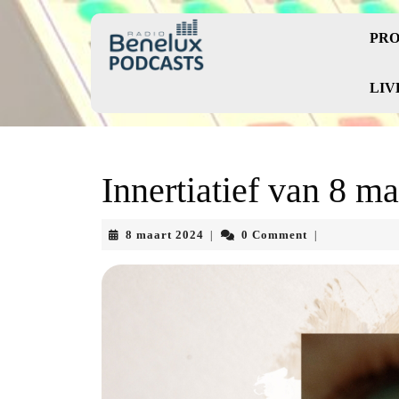
Skip
to
PRO
content
Skip
to
LIV
content
Innertiatief van 8 m
8
8 maart 2024
0 Comment
|
|
maart
2024