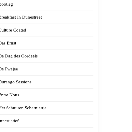
Bootleg
Breakfast In Dunestreet
Culture Coated
Das Ernst
De Dag des Oordeels
De Fwajee
Durango Sessions
Entre Nous
Het Schuuren Scharniertje
Innertiatief