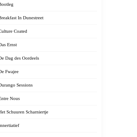
Bootleg
Breakfast In Dunestreet
Culture Coated
Das Ernst
De Dag des Oordeels
De Fwajee
Durango Sessions
Entre Nous
Het Schuuren Scharniertje
Innertiatief