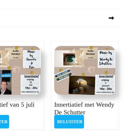
Next
post:
tief van 5 juli
Innertiatief met Wendy
ertiatief
Innertiatief
De Schutter
n
met
BELUISTER
BELUISTER
TER
BELUISTER
Wendy