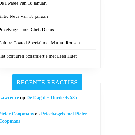
De Fwajee van 18 januari
Entre Nous van 18 januari
Prieelvogels met Chris Dictus
Culture Coated Special met Marino Roosen
Het Schuuren Scharniertje met Leen Huet
RECENTE REACTIES
Lawrence
op
De Dag des Oordeels 585
Pieter Coopmans
op
Prieelvogels met Pieter
Coopmans