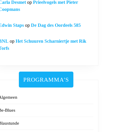
Carla Desmet
op
Prieelvogels met Pieter
Coopmans
Edwin Staps
op
De Dag des Oordeels 585
BNL
op
Het Schuuren Scharniertje met Rik
Torfs
PROGRAMMA'S
Algemeen
Be-Blues
Blaustunde