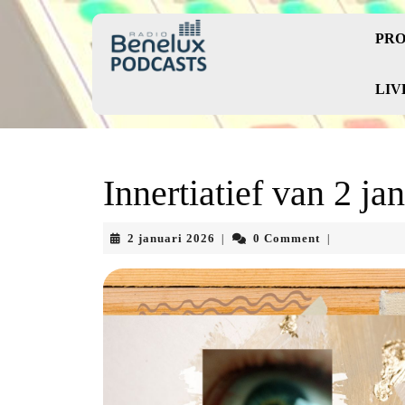
Skip
to
PRO
content
Skip
to
LIV
content
Innertiatief van 2 ja
2
2 januari 2026
0 Comment
|
|
januari
2026