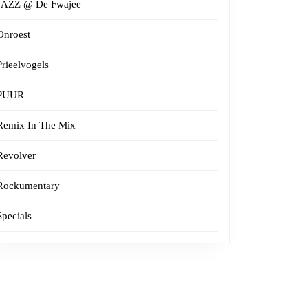
JAZZ @ De Fwajee
Onroest
Prieelvogels
PUUR
Remix In The Mix
Revolver
Rockumentary
Specials