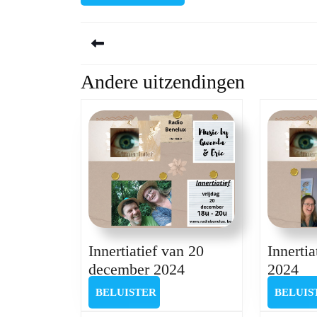
Berichtnavigatie
Andere uitzendingen
Previous
post:
Innertia
Innertiatief van 20
Inn
Innertiatief
2024
december 2024
va
van
BELUISTER
BELUIS
BELUISTER
5
20