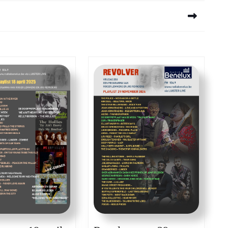
Next
post: