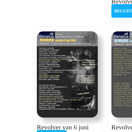
Revolve
BELUIS
Revolver
Revolver van 6 juni
Revolve