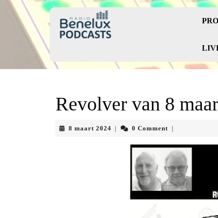
Skip
to
PRO
content
Skip
to
LIV
content
Revolver van 8 maar
8
8 maart 2024
0 Comment
|
|
maart
2024