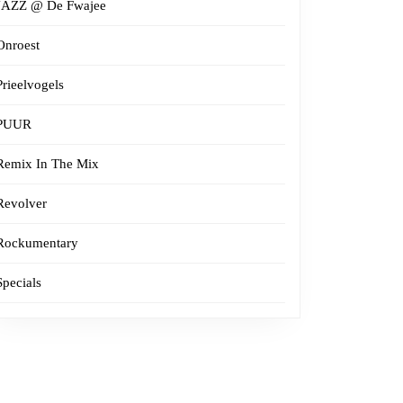
JAZZ @ De Fwajee
Onroest
Prieelvogels
PUUR
Remix In The Mix
Revolver
Rockumentary
Specials