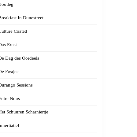
Bootleg
Breakfast In Dunestreet
Culture Coated
Das Ernst
De Dag des Oordeels
De Fwajee
Durango Sessions
Entre Nous
Het Schuuren Scharniertje
Innertiatief