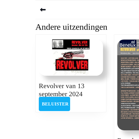
Berichtnavigatie
Andere uitzendingen
Previous
post:
Revolver van 13
Revolver
september 2024
van
BELUISTER
BELUISTER
13
september
2024