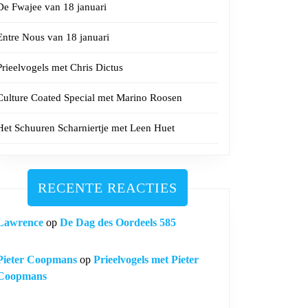
De Fwajee van 18 januari
Entre Nous van 18 januari
Prieelvogels met Chris Dictus
Culture Coated Special met Marino Roosen
Het Schuuren Scharniertje met Leen Huet
RECENTE REACTIES
Lawrence
op
De Dag des Oordeels 585
Pieter Coopmans
op
Prieelvogels met Pieter
Coopmans