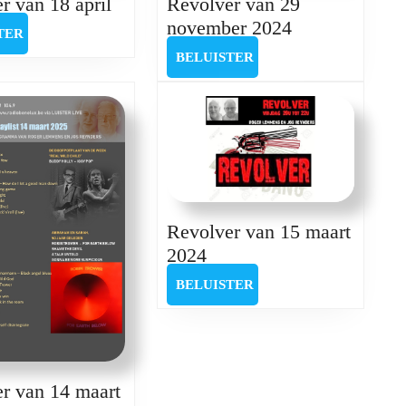
Revolver
r van 18 april
Revolver van 29
van
Revolver
november 2024
BELUISTER
TER
18
van
BELUISTER
BELUISTER
april
29
november
2024
Revolver van 15 maart
Revolver
2024
van
BELUISTER
BELUISTER
15
maart
2024
r van 14 maart