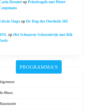
Carla Desmet
op
Prieelvogels met Pieter
Coopmans
Edwin Staps
op
De Dag des Oordeels 585
BNL
op
Het Schuuren Scharniertje met Rik
Torfs
PROGRAMMA'S
Algemeen
Be-Blues
Blaustunde